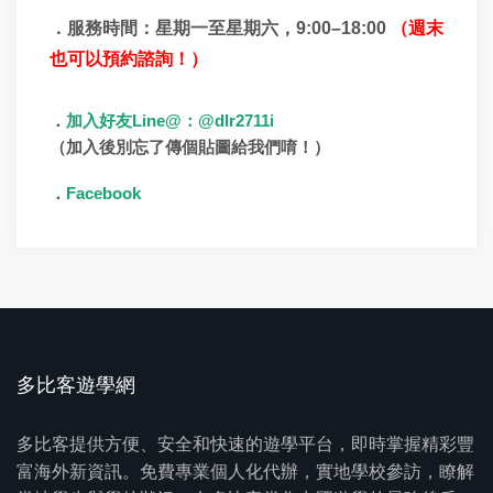
．服務時間：星期一至星期六，
9:00
–
18:00
（週末
也可以預約諮詢！）
Line@
@dlr2711i
．
加入好友
：
（加入後別忘了傳個貼圖給我們唷！）
Facebook
．
多比客遊學網
多比客提供方便、安全和快速的遊學平台，即時掌握精彩豐
富海外新資訊。免費專業個人化代辦，實地學校參訪，瞭解