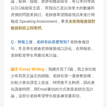
論，範例：核能、肥胖和糖尿病等，有日本同學就
以311核能當主題， 而我自己是以加拿大的數據和
房價的問題來探討。
老師會希望開啟視訊來進行簡
報或 Speaking Assessment，畢竟
未來簡報會面對
教授和班上同學們
。
Q：
簡報之後，老師有給甚麼幫助?
老師會修語
句，常見學生都會把簡報變成口語化，在簡報前，
老師歡迎學生用書信來討論
。
論文 Essay Writing
：我總共寫了3篇，我之前比較
少有寫英文論文的經驗。老師在第一週會教架構，
比較少會在課堂上批改，時間會不太夠用，因此會
在課後時間，用Email書信的方式來跟老師交流討
論，這部分老師希望學生能多練習書寫信。