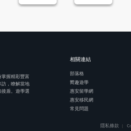
相關連結
部落格
時掌握精彩豐富
嚮趣遊學
參訪，瞭解當地
強後盾。遊學選
惠安留學網
惠安移民網
常見問題
隱私條款
Co