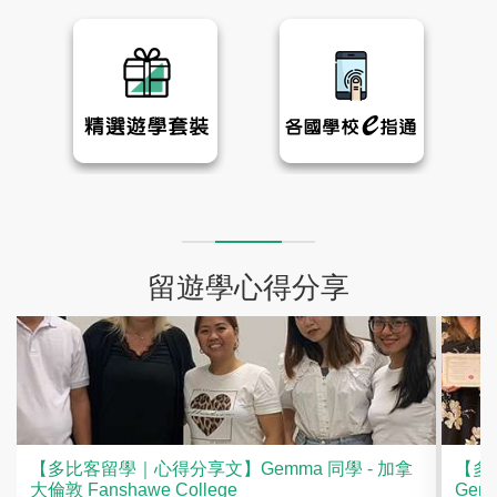
留遊學心得分享
【多比客留學｜心得分享文】Gemma 同學 - 加拿
【多
大倫敦 Fanshawe College
Genk