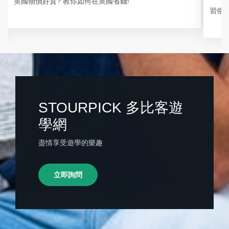
英國物價好貴? 教你如何在英國省錢!
習俗文
STOURPICK 多比客遊
學網
盡情享受遊學的樂趣
立即詢問