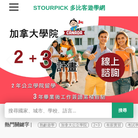
STOURPICK 多比客遊學網
Previous
Next
熱門關鍵字
|
熟齡遊學
加拿大公立學院
2+3
有薪實習
考試