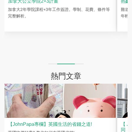
加拿大公立學院2+3計畫
熟齡
加拿大2年學院課程+3年工作簽證。學制、花費、條件等
難道
完整解析。
年輕人
熱門文章
【JohnPapa專欄】英國生活的省錢之道!
【 J
同，