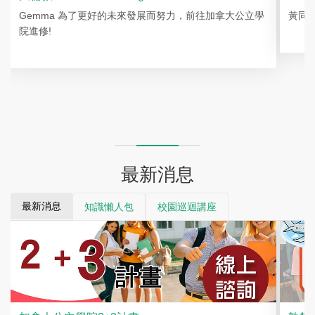
Gemma 為了更好的未來發展而努力，前往加拿大公立學
黃同
院進修!
最新消息
最新消息
知識懶人包
校園巡迴講座