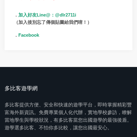
Line@
@dlr2711i
．
加入好友
：
（加入後別忘了傳個貼圖給我們唷！）
Facebook
．
多比客遊學網
多比客提供方便、安全和快速的遊學平台，即時掌握精彩豐
富海外新資訊。免費專業個人化代辦，實地學校參訪，瞭解
當地學生與學校狀況，有多比客當您出國遊學的最強後盾。
遊學選多比客、不怕你多比較，讓您出國最安心。