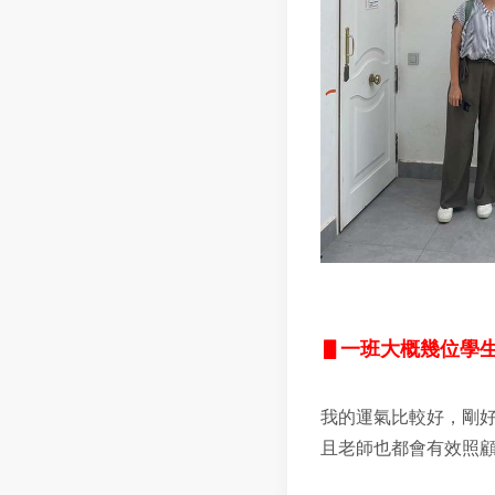
▋
一班大概幾位學生
我的運氣比較好，剛好
且老師也都會有效照