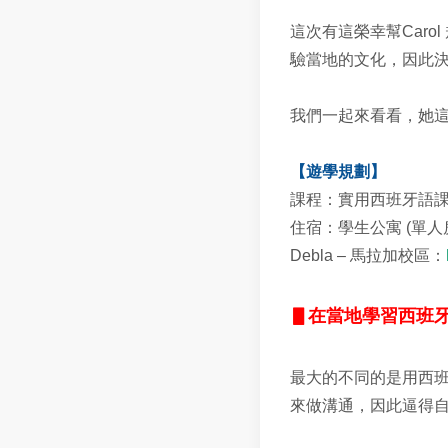
這次有這榮幸幫Car
驗當地的文化，因此
我們一起來看看，她
【遊學規劃】
課程：實用西班牙語課程
住宿：學生公寓 (單人
Debla – 馬拉加校區：
▋
在當地學習西班
最大的不同的是用西
來做溝通，因此逼得