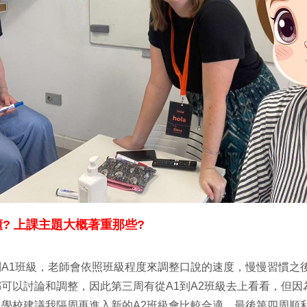
? 上課主題大概著重那些?
A1班級，老師會依照班級程度來調整口說的速度，慢慢習慣之
可以討論和調整，因此第三周有從A1到A2班級去上看看，但因
學校建議我隔周再進入新的A2班級會比較合適，最後第四周順利