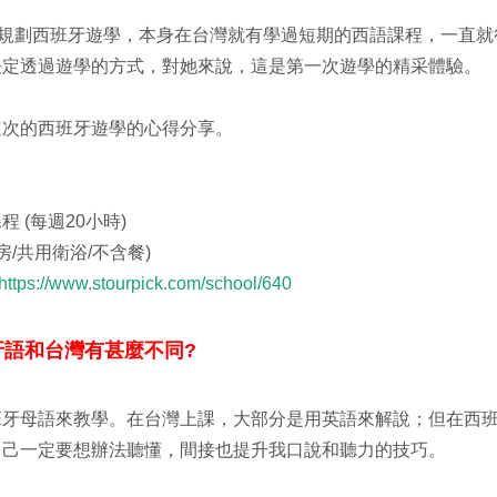
ol 規劃西班牙遊學，本身在台灣就有學過短期的西語課程，一直
決定透過遊學的方式，對她來說，這是第一次遊學的精采體驗。
這次的西班牙遊學的心得分享。
 (每週20小時)
房/共用衛浴/不含餐)
https://www.stourpick.com/school/640
牙語和台灣有甚麼不同?
班牙母語來教學。在台灣上課，大部分是用英語來解說；但在西
自己一定要想辦法聽懂，間接也提升我口說和聽力的技巧。