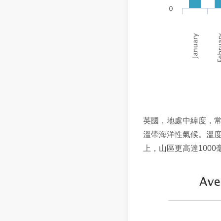
英國，地處中緯度，
溫帶海洋性氣候。溫
上，山區更高達
1000