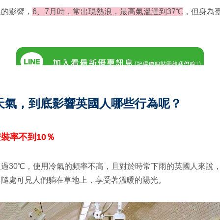
遷的影響，
6
、
7
月時，常出現熱浪，最高氣溫達到
37
℃
，但身為
天氣，到底影響英國人哪些行為呢？
安裝率不到
10
％
超過
30
℃，使用冷氣的頻率不高，且對於時常下雨的英國人來說
，隨處可見人們躺在草地上，享受著溫暖的陽光。