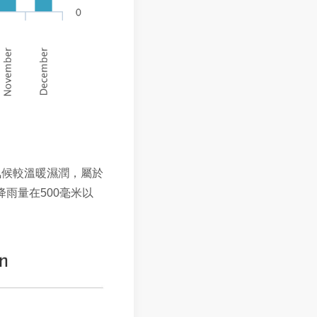
氣候較溫暖濕潤，屬於
降雨量在
500
毫米以