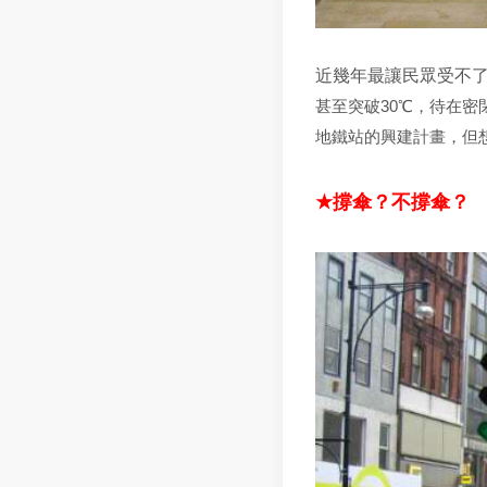
近幾年最讓民眾受不
甚至突破
30
℃，待在密
地鐵站的興建計畫，但
★
撐傘？不撐傘？