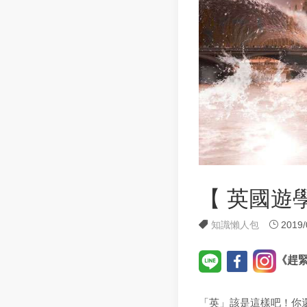
【 英國遊
知識懶人包
2019/
《趕
「英」該是這樣吧！你