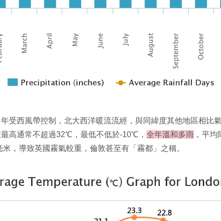
常年受西風帶控制，北大西洋暖流流經，與同緯度其他地區相比
度最高通常不超過
32
℃，最低不低於
-10
℃，
全年溫和多雨
，平均
毫米，導致英國霧氣較重，倫敦甚至有「霧都」之稱。