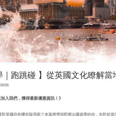
學｜跑跳碰 】從英國文化瞭解當
08/06
緊加入我們，獲得最新優惠資訊！》
還對英國存有哪些疑惑呢？本篇將帶領即將出國遊學的你，先對於當