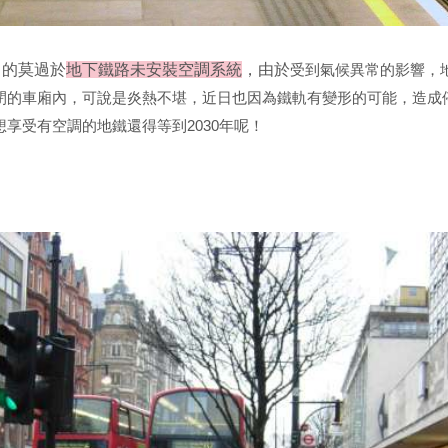
了的莫過於
地下鐵路未安裝空調系統
，由於
受到氣候異常的影響，
閉的車廂內，可說是炎熱不堪，近日也因為鐵軌有變形的可能，造成
想享受有空調的地鐵還得等到
2030
年呢！