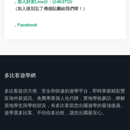
Line@
@dlr2711i
．
加入好友
：
（加入後別忘了傳個貼圖給我們唷！）
Facebook
．
多比客遊學網
多比客提供方便、安全和快速的遊學平台，即時掌握精彩豐
富海外新資訊。免費專業個人化代辦，實地學校參訪，瞭解
當地學生與學校狀況，有多比客當您出國遊學的最強後盾。
遊學選多比客、不怕你多比較，讓您出國最安心。