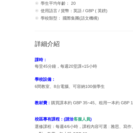
學生平均年齡： 20
使用語言 / 貨幣：英語 / GBP ( 英鎊)
學校類型： 國際集團(語文機構)
詳細介紹
課時：
每堂45分鐘，
每週20堂課=15小時
學校設備：
6間教室、8台電腦、可容納100個學生
教材費 :
購買課本約 GBP 35~45。租用一本約 GBP
校區專有課程：
(請洽
客服人員
)
選修課程：每週4/6小時
，課程內容可選 : 雅思、寫