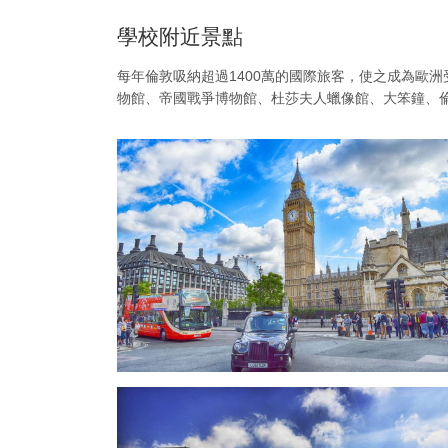
學校附近景點
每年倫敦吸納超過1400萬的國際旅客，使之成為歐
物館、
帝國戰爭博物館、
杜莎夫人蠟像館、大笨鐘、
倫