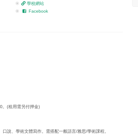
學校網站
Facebook
 10。(租用需另付押金)
作、口說、學術文體寫作。需搭配一般語言/雅思/學術課程。