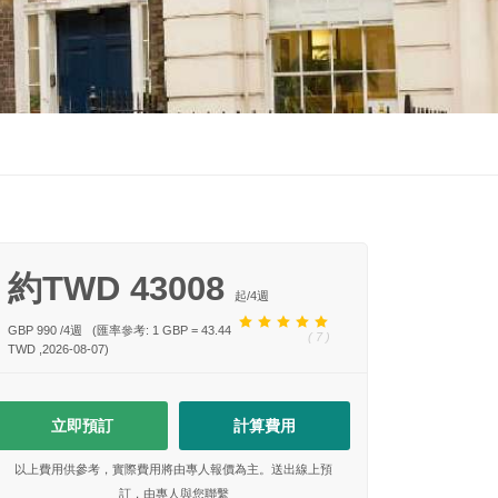
約TWD 43008
起/
4
週
GBP 990
/
4
週
(匯率參考: 1 GBP = 43.44
( 7 )
TWD ,2026-08-07)
立即預訂
計算費用
以上費用供參考，實際費用將由專人報價為主。送出線上預
訂，由專人與您聯繫