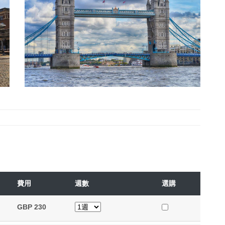
費用
週數
選購
GBP
230