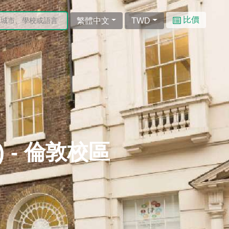
比價
繁體中文
TWD
G) - 倫敦校區