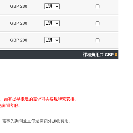
GBP
230
GBP
230
GBP
290
課程費用共 GBP
0
房。如有提早抵達的需求可與客服聯繫安排。
先詢問客服。
，需事先詢問並且每週需額外加收費用
。