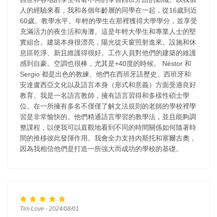
人的經驗來看，我和各個年齡層的同學在一起，從16歲到近
60歲。教學水平。年輕的學生在那裡獲得大學學分，並享受
充滿活力的夜生活和海灘。這是年輕大學生和專業人士的堅
實組合。建築本身很漂亮，陽光從天窗照射進來。設施和休
息區乾淨、新且維護得很好。工作人員對他們的建築的維護
感到自豪。空調也很棒，尤其是+40度的時候。 Néstor 和
Sergio 都是出色的教練。他們在西班牙語歷史、西班牙和
安達盧西亞文化以及語言本身（形式和意義）方面受過良好
教育。我是一名語言教師，擁有語言習得和多樣性碩士學
位。在一所擁有多名不僅僅了解文法規則的老師的學校裡學
習是非常愉快的。他們精通語言學習的教學法，並且能夠調
整課程，以便我可以直觀地看到不同的時間關係如何隨著時
間的推移彼此發揮作用。我會全力支持內斯托和塞爾吉奧，
因為我相信他們是打造一所強大而成功的學校的基礎。
Tim Love - 2024/08/01