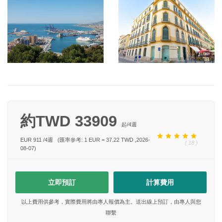
約TWD 33909
起/
4
週
EUR 911
/
4
週
(匯率參考: 1 EUR = 37.22 TWD ,2026-
( 18 )
08-07)
立即預訂
計算費用
以上費用供參考，實際費用將由專人報價為主。送出線上預訂，由專人與您
聯繫