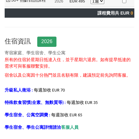
50+ 熟齡西語課程
2026
EUR
495
課程費用共 EUR
0
住宿資訊
2026
寄宿家庭、學生宿舍、學生公寓
所有的住宿於星期日抵達入住，並于星期六退房。
如有提早抵達的
需求可與客服聯繫安排。
宿舍以及公寓因十分熱門並且名額有限，建議預定前先詢問客服。
升級私人衛浴 :
每週加收 EUR 70
特殊飲食習慣(全素、無麩質等) :
每週加收 EUR 35
學生宿舍、公寓空調費 :
每週加收 EUR 65
學生宿舍、學生公寓詳情請洽
客服人員