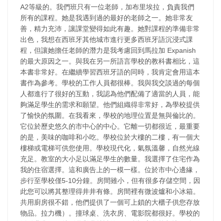
A2等級的。我們班只有一位老師，加布里埃拉，負責我們
所有的課程。她是我遇到過的最好的老師之一。她非常友
善，精力充沛，讓課堂變得如此有趣。她對課程的準備非常
出色，我想在西班牙其他城市進行更多西班牙語沉浸式課
程，但讓她擔任老師的潛力是我考慮回到馬拉加 Expanish
的最大原因之一。與我在另一所語言學校的教科書相比，這
本書非常好。在繼續學習西班牙語的同時，我肯定會用這本
書作為參考。學校的工作人員都很棒。我與我交談過的每個
人都進行了很好的互動，我認為他們配備了適當的人員，能
夠滿足學生的需求和願望。他們組織得非常好，為學校提供
了愉快的氛圍。在我看來，學校的地理位置是無與倫比的。
它位於歷史悠久的市中心的中心。它離一切都很近，最重要
的是，美味的咖啡和小吃。學校位於大樓的二樓，有一個大
樓梯或電梯可供您使用。學校現代化，氣氛溫馨，自然光線
充足。教室的大小足以滿足學生的數量。我選擇了住宅作為
我的住宿選擇。這和廣告上的一模一樣。位於市中心邊緣，
步行至學校僅5-10分鐘。房間雖小，但有很多存儲空間，因
此您可以將其整理得井井有條。房間裡有微波爐和小冰箱。
共用廚房很不錯，他們提供了一個可上鎖的大櫃子供您存放
物品。拉力機）。撞球桌、洗衣房、電影院都很好。學校的