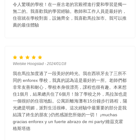
令人驚嘆的學校！在一座古老的宮殿裡進行愛和學習是獨一
無二的。我喜歡我的學習經驗。教師和工作人員是最好的，
住宿就在學校對面，設施齊全，我喜歡馬拉加市。我可以推
薦的最佳體驗
Wietske Hoogstad - 2024/01/18
我在馬拉加度過了一段美好的時光。我在西班牙去了三所不
同的 enforex 學校，我真的認為這是最好的一所。老師們都
非常友善和耐心，學校本身很漂亮，課程也很有趣。本來想
住1個月，結果總共住了6個月！除了學校之外，馬拉加也是
一個很好的住宿地點。公寓距離海灘有15分鐘步行路程，陽
光總是明媚，派對生活很棒。這次經驗中最重要的部分是我
結識了終生的朋友:)仍然感謝您所做的一切！ ¡muchas
gracias enforex y un fuerte abrazo de mi party!維茲克霍
格斯塔德