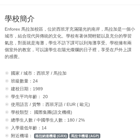
學校簡介
Enforex 馬拉加校區，位於西班牙充滿陽光的南岸，馬拉加是一個小
城市，結合現代與傳統的文化。學校有著休閒輕鬆以及充分的學習
氣息，對面就是海灘，學生不訪下課可以到海灘享受。學校擁有兩
個室外的教室，可以讓學生在陽光燦爛的日子裡，享受在戶外上課
的感覺。
國家 / 城市：西班牙 / 馬拉加
班級數量：24
建校日期：1989
學生平均年齡： 20
使用語言 / 貨幣：西班牙語 / EUR ( 歐元)
學校類型： 國際集團(語文機構)
總學生人數 / 中國學生人數：180 / 2%
入學最低年齡：14
附近機場：
格拉納達機場 (GRX)
馬拉卡機場 (AGP)