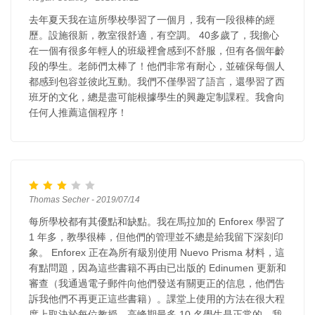
去年夏天我在這所學校學習了一個月，我有一段很棒的經
歷。設施很新，教室很舒適，有空調。 40多歲了，我擔心
在一個有很多年輕人的班級裡會感到不舒服，但有各個年齡
段的學生。老師們太棒了！他們非常有耐心，並確保每個人
都感到包容並彼此互動。我們不僅學習了語言，還學習了西
班牙的文化，總是盡可能根據學生的興趣定制課程。我會向
任何人推薦這個程序！
Thomas Secher - 2019/07/14
每所學校都有其優點和缺點。我在馬拉加的 Enforex 學習了
1 年多，教學很棒，但他們的管理並不總是給我留下深刻印
象。 Enforex 正在為所有級別使用 Nuevo Prisma 材料，這
有點問題，因為這些書籍不再由已出版的 Edinumen 更新和
審查（我通過電子郵件向他們發送有關更正的信息，他們告
訴我他們不再更正這些書籍）。課堂上使用的方法在很大程
度上取決於每位教授。高峰期最多 10 名學生是正常的，我