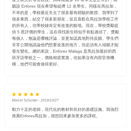
聽說 Enforex 現在希望每組擠 12 名學生。同樣在馬拉加，
不幸的是，學校最近失去了很多最有經驗的教授。我學到了
很多東西，結交了很多新朋友，並且喜歡在馬拉加學校工作
的所有人，但學校鏈肯定有改進的餘地。現在，學校獎勵提
供 5 星評價的學生，這在尋找新生時似乎有點過頭了。獎勵
每個人，無論是哪種評論，並更加認真地對待反饋。學生們
非常公開地談論他們想要改進的地方，但必須有人傾聽才能
發生變化。總的來說，Enforex Málaga 是馬拉加最好的西
班牙語學校之一，價格相當實惠，但如果沒有內部官僚機
構，他們可能會做得更好。
Marcel Schuster - 2018/10/27
動力十足的老師，現代化的教材和良好的基礎設施。我強烈
推薦Enforex馬拉加，很想回來參加更多的課程。