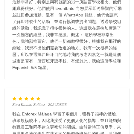
活動非常好，特別是與我就讀的另一所語言學校相比。他們
組織得很好。他們使用 Eventbrite 向您展示即將舉辦的活動
並註冊參加活動。還有一個 WhatsApp 群組，他們會讓您
了解即將發生的活動，並進行協調或提出問題。透過學校組
織的活動，我認識了很多很棒的人。這讓我在馬拉加度過了
一次難忘的經歷，我非常感激。概述： 這所學校非常出
色，我強烈推薦它。他們一切都做得很好，根據我在那裡的
經驗，我想不出他們需要改進的地方。我有一次很棒的經
歷，所以在選擇西班牙目的地時我的考慮因素之一就是這個
城市是否有一所西班牙語學校。有鑑於此，我給這所學校和
Expanish 5/5 顆星。
Sára Katalin Soltész - 2024/08/23
我在 Enforex Málaga 學習了兩個月，獲得了很棒的體驗。
班級規模較小，因此我接受了更個人化的指導，並且能夠與
教職員工和同學建立更密切的關係。由於當時正值夏季，來
自世界各地的學生有著不同的學習西班牙語的動機。以我個