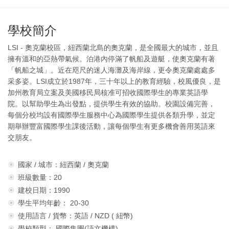
學校簡介
LSI - 奧克蘭校區，紐西蘭北島的奧克蘭，是全國最大的城市，並且
擁有溫和的亞熱帶氣候。泊港內停滿了帆船及遊艇，使奧克蘭有著
「帆船之城」。近在咫尺的迷人海灘及海岸線，更令奧克蘭處處多
采多姿。LSI成立於1987年，三十年以上的教育經驗，校風優良，是
加州教育局立案及美國移民局核准可招收國際學生的專業英語學
院。以幫助學生為出發點，提供學生有效的協助。校園設備完善，
每個分校均設有國際學生服務中心為國際學生提供各類升學，並定
期舉辦豐富國際學生課後活動，讓每個學生有更多機會善用英語來
交朋友。
國家 / 城市：紐西蘭 / 奧克蘭
班級數量：20
建校日期：1990
學生平均年齡： 20-30
使用語言 / 貨幣：英語 / NZD ( 紐幣)
學校類型： 國際集團(語文機構)