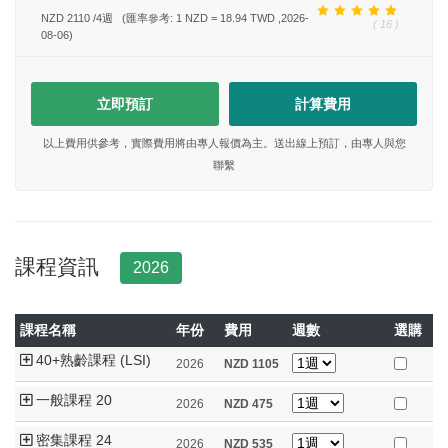
NZD 2110
/
4
週
(匯率參考: 1 NZD = 18.94 TWD ,2026-
( 16 )
08-06)
立即預訂
計算費用
以上費用供參考，實際費用將由專人報價為主。送出線上預訂，由專人與您
聯繫
課程資訊
2026
課程名稱
年份
費用
週數
選購
40+熟齡課程 (LSI)
2026
NZD
1105
一般課程 20
2026
NZD
475
密集課程 24
2026
NZD
535