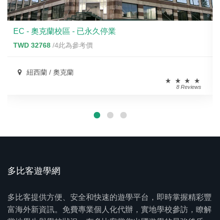
EC - 奧克蘭校區 - 已永久停業
TWD 32768
/4此為參考價
紐西蘭 / 奧克蘭
8 Reviews
多比客遊學網
多比客提供方便、安全和快速的遊學平台，即時掌握精彩豐
富海外新資訊。免費專業個人化代辦，實地學校參訪，瞭解