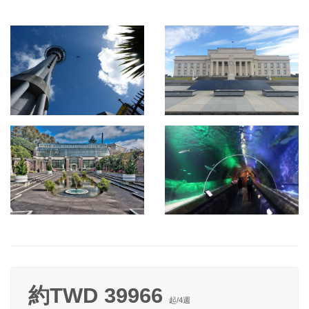
約TWD 39966
起/
4
週