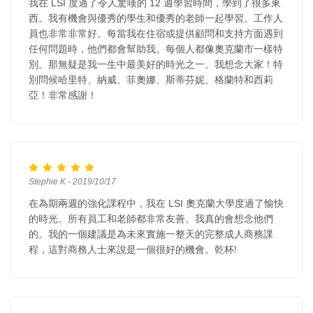
我在 LSI 度過了令人驚嘆的 12 週學習時間，學到了很多東
西。我有機會與優秀的學生和優秀的老師一起學習。工作人
員也非常非常好。每當我在住宿或提供顧問和支持方面遇到
任何問題時，他們都會幫助我。每個人都像奧克蘭市一樣特
別。那無疑是我一生中最美好的時光之一。我想念大家！特
別問候哈里特、納威、菲奧娜、斯蒂芬妮、格蘭特和西莉
亞！非常感謝！
Stephie K - 2019/10/17
在為期兩週的強化課程中，我在 LSI 奧克蘭大學度過了愉快
的時光。所有員工和老師都非常友善。我真的會想念他們
的。我的一個建議是為未來實施一整天的完整成人商務課
程，這對商務人士來說是一個很好的機會。乾杯!