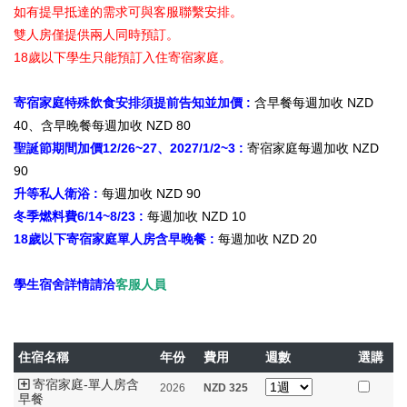
如有提早抵達的需求可與客服聯繫安排。
雙人房僅提供兩人同時預訂。
18歲以下學生只能預訂入住寄宿家庭。
寄宿家庭特殊飲食安排須提前告知並加價 :
含早餐每週加收 NZD
40、含早晚餐每週加收 NZD 80
聖誕節期間加價12/26~27、2027/1/2~3 :
寄宿家庭每週加收 NZD
90
升等私人衛浴 :
每週加收 NZD 90
冬季燃料費6/14~8/23 :
每週加收 NZD 10
18歲以下寄宿家庭單人房含早晚餐 :
每週加收 NZD 20
學生宿舍詳情請洽
客服人員
住宿名稱
年份
費用
週數
選購
寄宿家庭-單人房含
2026
NZD
325
早餐