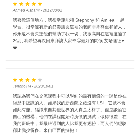
Ahmed Alshami - 2019/08/02
我喜歡這個地方，我很幸運能和 Stephony 和 Amilea 一起
學習。很幸運有新的節奏朋友這裡的老師非常尊重和驚人，
你永遠不會失望他們幫助了我一切，我很高興在這裡度過了
2個月我希望再次回來拜訪大家🌹😁最好的問候.艾哈邁德♥️
❤️
TenorioTM - 2020/10/01
我認為我們在交流課程中可以學到的最有價值的一課是你在
經歷中認識的人。如果我的新西蘭之旅沒有 LSI，它就不會
如此有趣。結識來自其他世界的人真是太棒了。但是談論它
自己的機構，他們在課程開始時所做的測試，做得很差，在
我的班級中，我最終遇到的人比我更有經驗，而人們的經驗
卻比我少得多。來自巴西的擁抱！