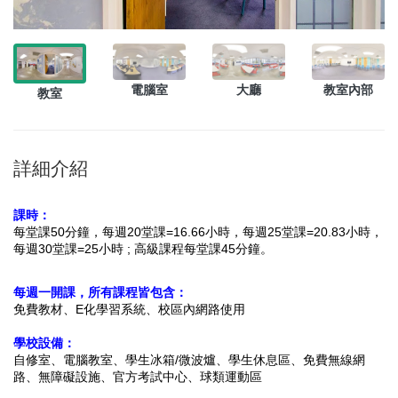
電腦室
大廳
教室內部
教室
詳細介紹
課時：
每堂課50分鐘，每週20堂課=16.66小時
，每週25堂課=20.83小時，
每週30堂課=25小時 ; 高級課程每堂課45分鐘。
每週一開課，所有課程皆包含：
免費教材、E化學習系統、校區內網路使用
學校設備：
自修室、電腦教室、學生冰箱/微波爐、學生休息區、免費無線網
路、
無障礙設施、官方考試中心、球類運動區