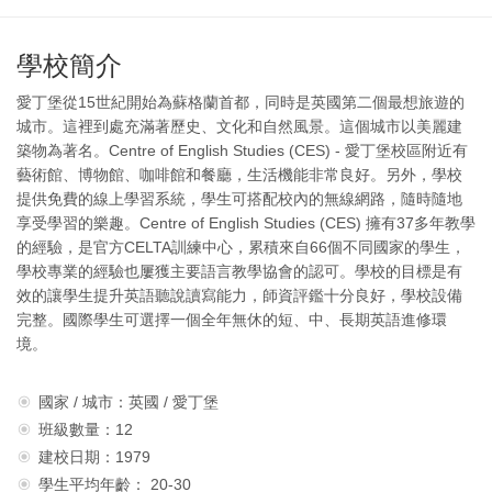
學校簡介
愛丁堡從15世紀開始為蘇格蘭首都，同時是英國第二個最想旅遊的
城市。這裡到處充滿著歷史、文化和自然風景。這個城市以美麗建
築物為著名。Centre of English Studies (CES) - 愛丁堡校區附近有
藝術館、博物館、咖啡館和餐廳，生活機能非常良好。另外，學校
提供免費的線上學習系統，學生可搭配校內的無線網路，隨時隨地
享受學習的樂趣。Centre of English Studies (CES) 擁有37多年教學
的經驗，是官方CELTA訓練中心，累積來自66個不同國家的學生，
學校專業的經驗也屢獲主要語言教學協會的認可。學校的目標是有
效的讓學生提升英語聽說讀寫能力，師資評鑑十分良好，學校設備
完整。國際學生可選擇一個全年無休的短、中、長期英語進修環
境。
國家 / 城市：英國 / 愛丁堡
班級數量：12
建校日期：1979
學生平均年齡： 20-30