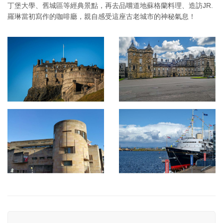
丁堡大學、舊城區等經典景點，再去品嚐道地蘇格蘭料理、造訪JR.
羅琳當初寫作的咖啡廳，親自感受這座古老城市的神秘氣息！