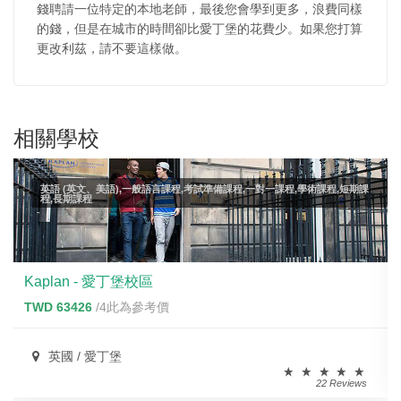
錢聘請一位特定的本地老師，最後您會學到更多，浪費同樣
的錢，但是在城市的時間卻比愛丁堡的花費少。如果您打算
更改利茲，請不要這樣做。
相關學校
英語 (英文、美語),一般語言課程,考試準備課程,一對一課程,學術課程,短期課
程,長期課程
Kaplan - 愛丁堡校區
TWD 63426
/4此為參考價
英國 / 愛丁堡
22 Reviews