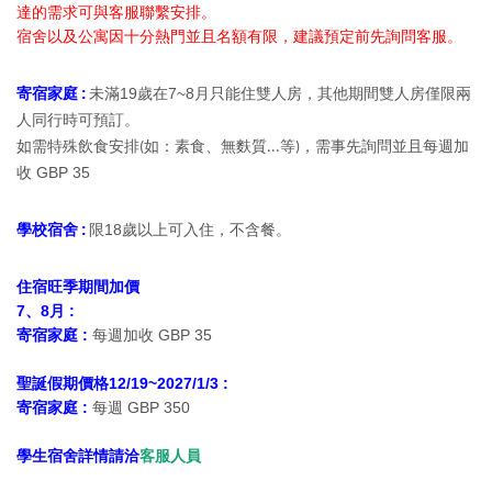
達的需求可與客服聯繫安排。
宿舍以及公寓因十分熱門並且名額有限，建議預定前先詢問客服。
寄宿家庭 :
未滿19歲在7~8月只能住雙人房，其他期間
雙人房僅限兩
人同行時可預訂。
需特殊飲食安排
如：素食、無麩質
等
，需事先詢問並且每週加
如
(
...
)
收 GBP 35
學校宿舍 :
限18歲以上可入住，不含餐。
住宿旺季期間加價
7、8月 :
寄宿家庭 :
每週加收 GBP 35
聖誕假期價格12/19~2027/1/3 :
寄宿家庭 :
每週 GBP 350
學生宿舍詳情請洽
客服人員