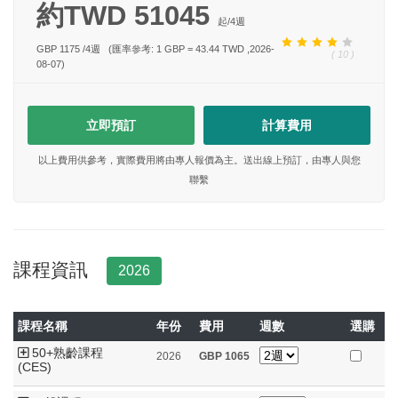
約TWD 51045
起/
4
週
GBP 1175
/
4
週
(匯率參考: 1 GBP = 43.44 TWD ,2026-
( 10 )
08-07)
立即預訂
計算費用
以上費用供參考，實際費用將由專人報價為主。送出線上預訂，由專人與您
聯繫
課程資訊
2026
課程名稱
年份
費用
週數
選購
50+熟齡課程
2026
GBP
1065
(CES)