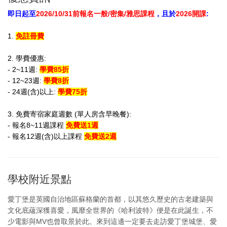
即日起至
2026/10/31前報名一般/密集/雅思課程
，且於
2026開課
:
1.
免註冊費
2. 學費優惠:
- 2~11週:
學費85折
- 12~23週:
學費8折
- 24週(含)以上:
學費75折
3. 免費寄宿家庭週數 (單人房含早晚餐):
- 報名8~11週課程
免費送1週
- 報名12週(含)以上課程
免費送2週
學校附近景點
愛丁堡是英國自治地區蘇格蘭的首都，以其悠久歷史的古老建築與
文化底蘊深獲喜愛，風靡全世界的《哈利波特》便是在此誕生，不
少電影與MV也曾取景於此。來到這邊一定要去走訪愛丁堡城堡、愛