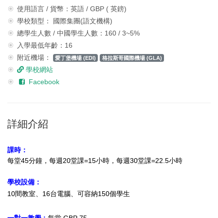
使用語言 / 貨幣：英語 / GBP ( 英鎊)
學校類型： 國際集團(語文機構)
總學生人數 / 中國學生人數：160 / 3~5%
入學最低年齡：16
附近機場：
愛丁堡機場 (EDI)
格拉斯哥國際機場 (GLA)
學校網站
Facebook
詳細介紹
課時：
每堂45分鐘，
每週20堂課=15小時，
每週30堂課=22.5小時
學校設備：
10間教室、16台電腦、可容納150個學生