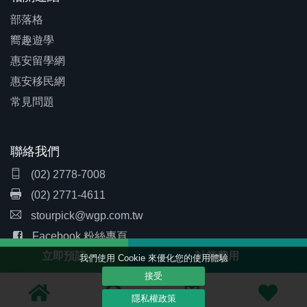
部落格
嚮趣遊學
惠安留學網
惠安移民網
常見問題
聯絡我們
(02) 2778-7008
(02) 2771-4611
stourpick@wgp.com.tw
Facebook 粉絲專頁
立即預訂
計算費用
我們使用 Cookie 來優化您的使用體驗
接受
隱私條款
隱私權政策
Copyright© 2018 雙瑩文創 (惠安集團) All rights reserved.