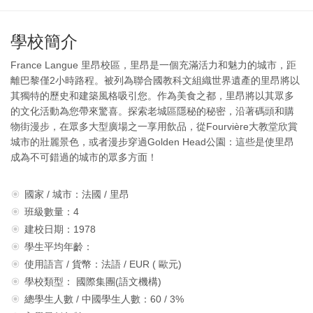
學校簡介
France Langue 里昂校區，里昂是一個充滿活力和魅力的城市，距
離巴黎僅2小時路程。被列為聯合國教科文組織世界遺產的里昂將以
其獨特的歷史和建築風格吸引您。作為美食之都，里昂將以其眾多
的文化活動為您帶來驚喜。探索老城區隱秘的秘密，沿著碼頭和購
物街漫步，在眾多大型廣場之一享用飲品，從Fourvière大教堂欣賞
城市的壯麗景色，或者漫步穿過Golden Head公園：這些是使里昂
成為不可錯過的城市的眾多方面！
國家 / 城市：法國 / 里昂
班級數量：4
建校日期：1978
學生平均年齡：
使用語言 / 貨幣：法語 / EUR ( 歐元)
學校類型： 國際集團(語文機構)
總學生人數 / 中國學生人數：60 / 3%