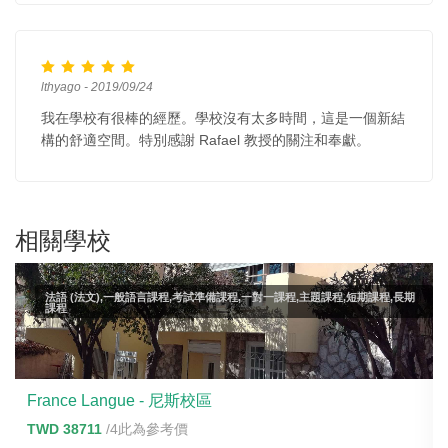
lthyago - 2019/09/24
我在學校有很棒的經歷。學校沒有太多時間，這是一個新結
構的舒適空間。特別感謝 Rafael 教授的關注和奉獻。
相關學校
法語 (法文),一般語言課程,考試準備課程,一對一課程,主題課程,短期課程,長期
課程
France Langue - 尼斯校區
TWD 38711
/4此為參考價