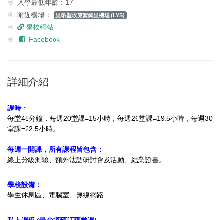
入學最低年齡：17
附近機場：
里昂聖埃克絮佩里機場 (LYS)
學校網站
Facebook
詳細介紹
課時：
每堂45分鐘，每週20堂課=15小時，每週26堂課=19.5小時，每週30
堂課=22.5小時。
每週一開課，所有課程皆包含：
線上分級測驗、
額外法語研討會及活動、結業證書。
學校設備：
學生休息區、電腦室、無線網路