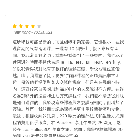
Patty Kong - 2023/05/21
這所學校可能是新的，而且組織不夠完善。它也很小，在我
逗留期間只有兩節課。一週有 10 個學生，接下來只有 4
個。我非常喜歡老師，我覺得我學到了一些東西。我們花了
近兩週的時間學習代名詞 le、la、les、lui、leur、en 和 y。
所以我覺得我對此有了很好的理解基礎。學校地理位置優
越。哦，我還忘了提，要獲得有關課程的正確資訊非常困
難，儘管他們提供與某人交談的機會，但只有在幾個小時
內，這對於來自美國加利福尼亞州的人來說很不方便。在報
名參加額外的法語和生活方式課程時，我們還不清楚它到底
是如何運作的。我發現這些課程與常規課程相同，但增加了
經驗。然而，我的朋友認為課程將更側重於葡萄酒和食物。
最後，根據收到的訊息，220 歐元的額外法式和生活方式課
程的費用似乎很高。在 Bouchon 享用午餐約 25 歐元，然
後在 Les Halles 進行美食之旅。然而，我覺得標準課程 20
節課 250 歐元的費用是相當合理的。