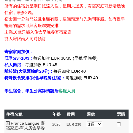
所有的住宿於星期日抵達入住，星期六退房，寄宿家庭可新增幾晚
住宿，最多3晚。
宿舍因十分熱門並且名額有限，建議預定前先詢問客服。如有提早
抵達的需求可與客服聯繫安排
未滿18歲只能入住含早晚餐寄宿家庭
雙人房限兩人同時預訂
寄宿家庭加價 :
旺季5/3~10/3
:
每週加收 EUR 30/35 (早餐/早晚餐)
私人衛浴 :
每週加收 EUR 45
離校近(大眾運輸約20分) :
每週加收 EUR 40
特殊飲食安排(限含早晚餐住宿)：
每週加收 EUR 40
學生宿舍、學生公寓詳情請洽
客服人員
住宿名稱
年份
費用
週數
選購
France Langue 寄
2026
EUR
230
宿家庭-單人房含早餐