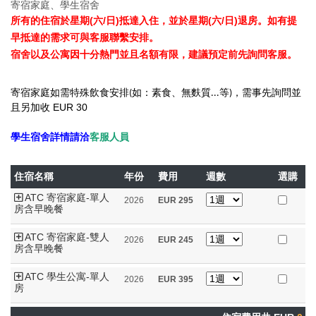
寄宿家庭、學生宿舍
所有的住宿於星期(六/日)抵達入住，並於星期(六/日)退房。如有提
早抵達的需求可與客服聯繫安排。
宿舍以及公寓因十分熱門並且名額有限，建議預定前先詢問客服。
寄宿家庭
如需特殊飲食安排
如：素食、無麩質
等
，需事先詢問並
(
...
)
且另加收 EUR 30
學生宿舍詳情請洽
客服人員
住宿名稱
年份
費用
週數
選購
ATC 寄宿家庭-單人
2026
EUR
295
房含早晚餐
ATC 寄宿家庭-雙人
2026
EUR
245
房含早晚餐
ATC 學生公寓-單人
2026
EUR
395
房