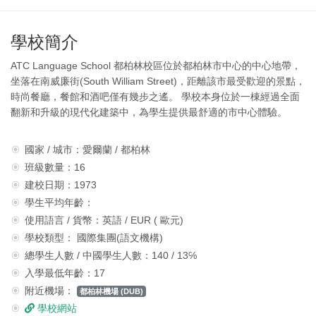
學校簡介
ATC Language School 都柏林校區位於都柏林市中心的中心地帶，
坐落在南威廉街(South William Street)，距離該市最受歡迎的景點，
時尚餐廳，餐館和酒吧僅有幾步之遙。 學校本身位於一棟經過全面
翻新和升級的現代化建築中，為學生提供最舒適的市中心體驗。
國家 / 城市：愛爾蘭 / 都柏林
班級數量：16
建校日期：1973
學生平均年齡：
使用語言 / 貨幣：英語 / EUR ( 歐元)
學校類型： 國際集團(語文機構)
總學生人數 / 中國學生人數：140 / 13℅
入學最低年齡：17
附近機場：
都柏林機場 (DUB)
學校網站