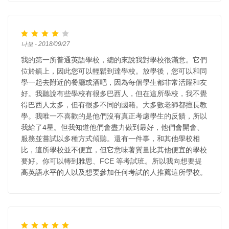
나보 - 2018/09/27
我的第一所普通英語學校，總的來說我對學校很滿意。它們
位於鎮上，因此您可以輕鬆到達學校。放學後，您可以和同
學一起去附近的餐廳或酒吧，因為每個學生都非常活躍和友
好。我聽說有些學校有很多巴西人，但在這所學校，我不覺
得巴西人太多，但有很多不同的國籍。大多數老師都擅長教
學。我唯一不喜歡的是他們沒有真正考慮學生的反饋，所以
我給了4星。但我知道他們會盡力做到最好，他們會開會、
服務並嘗試以多種方式傾聽。還有一件事，和其他學校相
比，這所學校並不便宜，但它意味著質量比其他便宜的學校
要好。你可以轉到雅思、FCE 等考試班。所以我向想要提
高英語水平的人以及想要參加任何考試的人推薦這所學校。