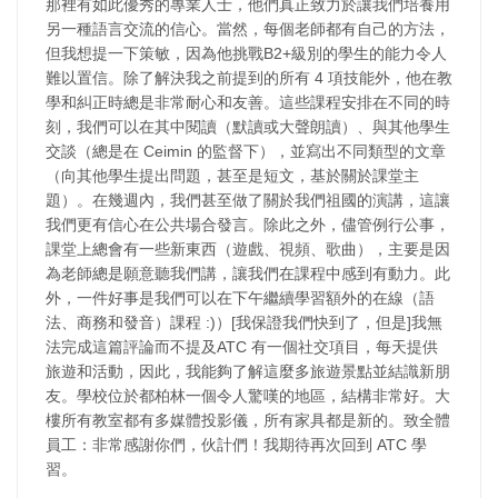
那裡有如此優秀的專業人士，他們真正致力於讓我們培養用
另一種語言交流的信心。當然，每個老師都有自己的方法，
但我想提一下策敏，因為他挑戰B2+級別的學生的能力令人
難以置信。除了解決我之前提到的所有 4 項技能外，他在教
學和糾正時總是非常耐心和友善。這些課程安排在不同的時
刻，我們可以在其中閱讀（默讀或大聲朗讀）、與其他學生
交談（總是在 Ceimin 的監督下），並寫出不同類型的文章
（向其他學生提出問題，甚至是短文，基於關於課堂主
題）。在幾週內，我們甚至做了關於我們祖國的演講，這讓
我們更有信心在公共場合發言。除此之外，儘管例行公事，
課堂上總會有一些新東西（遊戲、視頻、歌曲），主要是因
為老師總是願意聽我們講，讓我們在課程中感到有動力。此
外，一件好事是我們可以在下午繼續學習額外的在線（語
法、商務和發音）課程 :)）[我保證我們快到了，但是]我無
法完成這篇評論而不提及ATC 有一個社交項目，每天提供
旅遊和活動，因此，我能夠了解這麼多旅遊景點並結識新朋
友。學校位於都柏林一個令人驚嘆的地區，結構非常好。大
樓所有教室都有多媒體投影儀，所有家具都是新的。致全體
員工：非常感謝你們，伙計們！我期待再次回到 ATC 學
習。