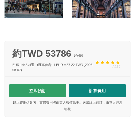
約TWD 53786
起/
4
週
EUR 1445
/
4
週
(匯率參考: 1 EUR = 37.22 TWD ,2026-
( 21 )
08-07)
立即預訂
計算費用
以上費用供參考，實際費用將由專人報價為主。送出線上預訂，由專人與您
聯繫