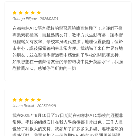
George Filipov - 2025/08/01
在都柏林ATC語言學校的學習經驗簡直棒極了！老師們不僅
專業素養極高，而且熱情友好，教學方式生動有趣，讓學習
既輕鬆又有效率。學校本身現代整潔，地理位置優越，位於
市中心，課後探索都柏林非常方便。我結識了來自世界各地
的朋友，並在整個學習過程中感受到了學校的關懷和支持。
如果您想在一個熱情友善的學習環境中提升英語水平，我強
烈推薦ATC。感謝你們所做的一切！
Ileana Belotti - 2025/08/28
我在2025年8月10日至17日期間在都柏林ATC學校的經歷非
常棒。學校的組織安排在我入學前後都非常出色，工作人員
也給了我很大的支持。我參加了許多多采多姿、趣味盎然的
課外活動。我還參加了一個為期20小時的B2級通用英語課