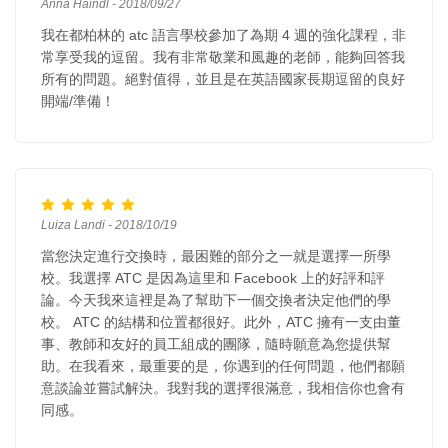
Anna Haindl - 2018/09/27
我在都柏林的 atc 語言學校參加了為期 4 週的強化課程，非
常享受我的逗留。我有非常敬業和風趣的老師，能夠回答我
所有的問題。絕對值得，並且是在英語國家長期逗留的良好
開端/準備！
Luiza Landi - 2018/10/19
當您決定進行交換時，最困難的部分之一就是選擇一所學
校。我選擇 ATC 是因為這里和 Facebook 上的好評和評
論。今天我來這裡是為了幫助下一個交換者決定他們的學
校。 ATC 的結構和位置都很好。此外，ATC 擁有一支由董
事、教師和友好的員工組成的團隊，隨時願意為您提供幫
助。在我看來，最重要的是，你遇到的任何問題，他們都願
意談論並嘗試解決。我對我的選擇很滿意，我相信你也會有
同感。