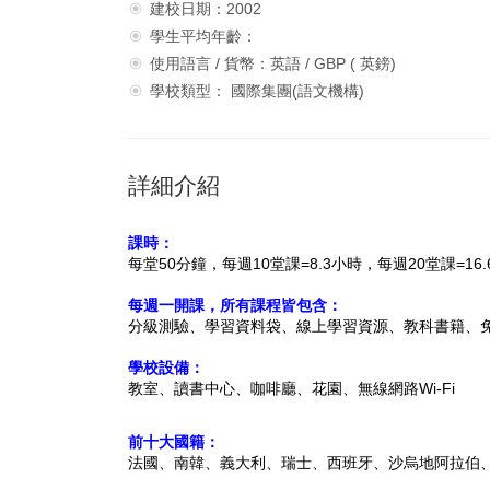
建校日期：2002
學生平均年齡：
使用語言 / 貨幣：英語 / GBP ( 英鎊)
學校類型： 國際集團(語文機構)
詳細介紹
課時：
每堂50分鐘，每週10堂課=8.3小時，每週20堂課=16.
每週一開課，所有課程皆包含：
分級測驗、學習資料袋、線上學習資源、教科書籍
、
學校設備：
教室、
讀書中心、咖啡廳、花園、無線網路Wi-Fi
前十大國籍：
法國、南韓、義大利、瑞士、西班牙、沙烏地阿拉伯