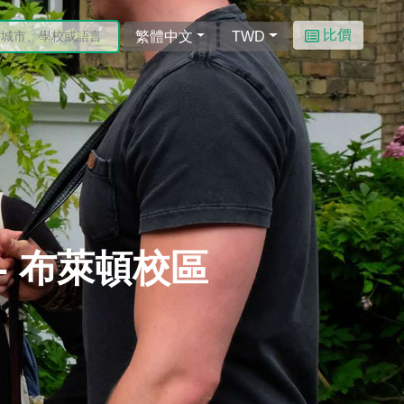
比價
繁體中文
TWD
) - 布萊頓校區