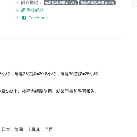
附近機場：
倫敦格域機場 (LGW)
倫敦希斯洛機場 (LHR)
學校網站
Facebook
6小時，每週25堂課=20.8小時，
每週30堂課=25小時
免費SIM卡、校區內網路使用、結業證書和學習報告。
、日本、德國、土耳其、巴西