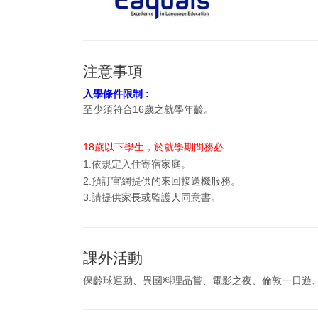
注意事項
入學條件限制 :
至少須符合16歲之就學年齡。
18歲以下學生，
於就學期間務必 :
1.依規定入住寄宿家庭。
2.預訂官網提供的來回接送機服務。
3.請提供
家長或監護人同意書。
課外活動
保齡球運動、異國料理品嘗、電影之夜、倫敦一日遊