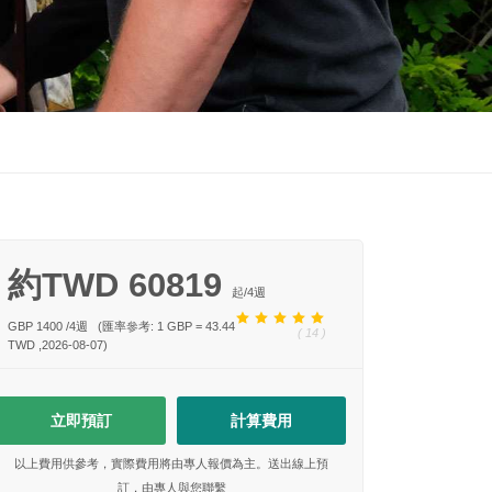
約TWD 60819
起/
4
週
GBP 1400
/
4
週
(匯率參考: 1 GBP = 43.44
( 14 )
TWD ,2026-08-07)
立即預訂
計算費用
以上費用供參考，實際費用將由專人報價為主。送出線上預
訂，由專人與您聯繫