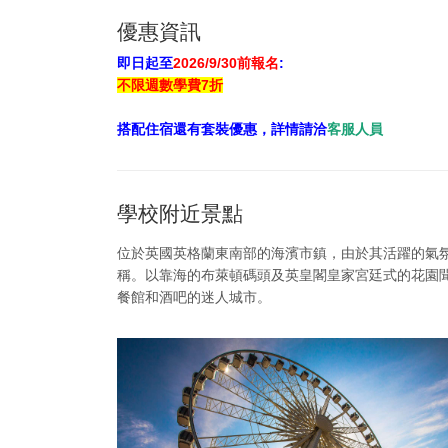
優惠資訊
即日起至
2026/9/30前報名
:
不限週數學費7折
搭配住宿還有套裝優惠，詳情請洽
客服人員
學校附近景點
位於英國英格蘭東南部的海濱市鎮，
由於
其
活躍的氣
稱。
以靠海的布萊頓碼頭及
英皇閣
皇家宮廷式的花園
餐館和酒吧的迷人城市。