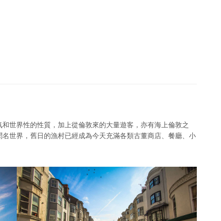
氛和世界性的性質，加上從倫敦來的大量遊客，亦有海上倫敦之
聞名世界，舊日的漁村已經成為今天充滿各類古董商店、餐廳、小