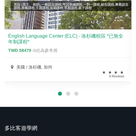
英語 (英文、美語),一般語言課程,考試準備課程,一對一課程,綜合課程,專業語言
課程,接橋課程,主題課程,短期課程,長期課程,親子課程
English Language Center (ELC) - 洛杉磯校區 *已無全
年制課程*
TWD 58479
/4此為參考價
美國 / 洛杉磯, 加州
9 Reviews
多比客遊學網