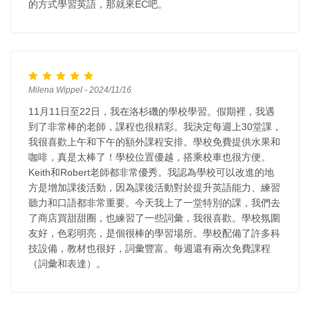
的方式學習英語，那就來EC吧。
Milena Wippel - 2024/11/16
11月11日至22日，我在洛杉磯的學校學習。假期裡，我遇
到了非常棒的老師，課程也很精彩。我決定每週上30堂課，
我很喜歡上午和下午的額外課程安排。學校免費提供水果和
咖啡，真是太棒了！學校位置優越，搭乘校車也很方便。
Keith和Robert老師都非常優秀。我認為學校可以改進的地
方是增加課後活動，因為課後活動對於提升英語能力、練習
聽力和口語都非常重要。今天我上了一堂特別的課，我們去
了商店買甜甜圈，也練習了一些詞彙，我很喜歡。學校氛圍
友好，色彩明亮，是個很棒的學習場所。學校配備了許多科
技設備，教材也很好，詞彙豐富。每週還有兩次免費課程
（詞彙和表達）。