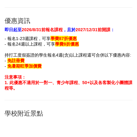
優惠資訊
即日起至
2026/8/31前報名課程
，且於
2027/12/31前開課
：
- 報名
1-23週
課程
，
可享
學費87
折
優惠
- 報名
24週
以上課程
，可享
學費
8
折
優惠
持打工度假簽證的學生報名4週(含)以上課程還可合併以下優惠內容:
-
免註冊費
-
免暑期旺季加價費
注意事項：
1
. 此
優惠不適用於一對一、青少年課程、50+以及各客製化小團體課
程等。
學校附近景點