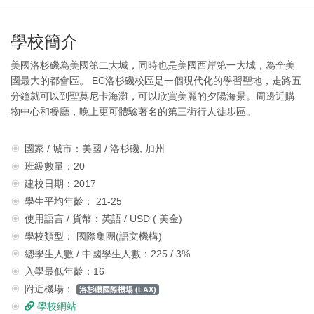
學校簡介
美國洛杉磯為美國第二大城，同時也是美國西岸第一大城，為全美
國最大的都會區。 EC洛杉磯校區是一個現代化的學習聖地，走路五
分鐘就可以到聖莫尼卡海灘，可以欣賞美麗的夕陽海景。周邊近購
物中心和餐廳，晚上更可體驗著名的第三街行人徒步區。
國家 / 城市：美國 / 洛杉磯, 加州
班級數量：20
建校日期：2017
學生平均年齡： 21-25
使用語言 / 貨幣：英語 / USD ( 美金)
學校類型： 國際集團(語文機構)
總學生人數 / 中國學生人數：225 / 3%
入學最低年齡：16
附近機場：
洛杉磯國際機場 (LAX)
學校網站