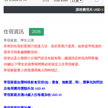
2026
USD
6300
課程費用共 USD
0
住宿資訊
2026
寄宿家庭、學生公寓
所有的住宿於星期六抵達入住，並於星期六退房。如有提早抵達的
需求可與客服聯繫安排。
宿舍以及公寓因十分熱門並且名額有限，建議預定前先詢問客服。
18歲以下學生於就學期間務必依規定入住寄宿家庭。
寄宿家庭雙人房僅適用兩人同時預訂。
寄宿家庭如需特殊飲食安排
如：素食、無麩質
等
，需事先詢問並
(
...
)
且每周費用需額外加
USD 45
寄宿家庭未滿18歲入住每週加收 USD 25
寄宿家庭旺季加價 :