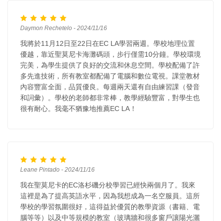
Daymon Rechetelo - 2024/11/16
我將於11月12日至22日在EC LA學習兩週。學校地理位置
優越，靠近聖莫尼卡海灘碼頭，步行僅需10分鐘。學校環境
完美，為學生提供了良好的交流和休息空間。學校配備了許
多先進技術，所有教室都配備了電腦和數位電視。課堂教材
內容豐富全面，品質優良。每週兩天還有自由練習課（發音
和詞彙）。學校的老師都非常棒，教學經驗豐富，對學生也
很有耐心。我毫不猶豫地推薦EC LA！
Leane Pintado - 2024/11/16
我在聖莫尼卡的EC洛杉磯分校學習已經快兩個月了。我來
這裡是為了提高英語水平，因為我想成為一名空服員。這所
學校的學習氛圍很好，這得益於優質的教學資源（書籍、電
腦等等）以及中等規模的教室（玻璃牆和很多窗戶讓陽光灑