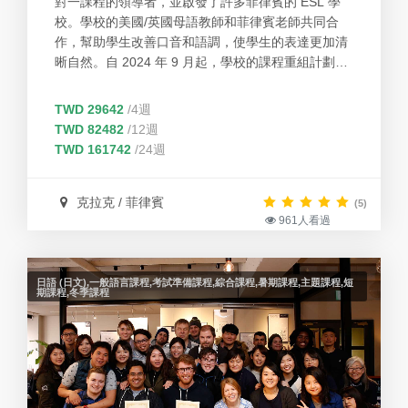
對一課程的領導者，並啟發了許多菲律賓的 ESL 學
校。學校的美國/英國母語教師和菲律賓老師共同合
作，幫助學生改善口音和語調，使學生的表達更加清
晰自然。自 2024 年 9 月起，學校的課程重組計劃旨
在提供大多數課程中與母語人士的一對一教學。
TWD 29642
/4週
TWD 82482
/12週
TWD 161742
/24週
克拉克 / 菲律賓
(5)
961人看過
日語 (日文),一般語言課程,考試準備課程,綜合課程,暑期課程,主題課程,短
期課程,冬季課程