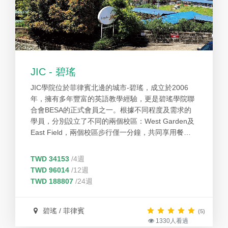
JIC - 碧瑤
JIC學院位於菲律賓北邊的城市-碧瑤，成立於2006
年，擁有多年豐富的英語教學經驗，更是碧瑤學院聯
合會BESA的正式會員之一。根據不同程度及需求的
學員，分別設立了不同的兩個校區：West Garden及
East Field，兩個校區步行僅一分鐘，共同享用餐廳
和運動設施。JIC擁有10年 以上教學經驗的美國教師
並只採用從菲律賓名門大學畢業的教師，主打每日一
TWD 34153
/4週
對一授課高達6堂，8週就可以學完他校12週的課程，
TWD 96014
/12週
更誇下海口雅思保證計畫分數未達，保證免學費至通
TWD 188807
/24週
過分數為止。
碧瑤 / 菲律賓
(5)
1330人看過