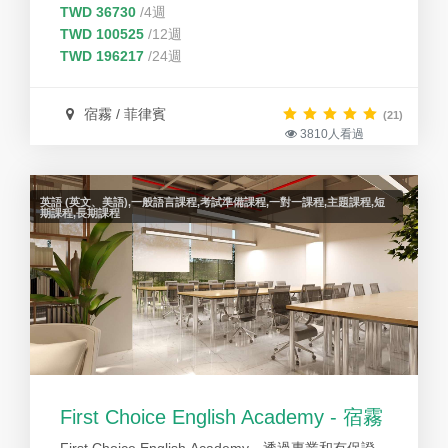
TWD 36730
/4週
TWD 100525
/12週
TWD 196217
/24週
宿霧 / 菲律賓
(21)
3810人看過
英語 (英文、美語),一般語言課程,考試準備課程,一對一課程,主題課程,短
期課程,長期課程
First Choice English Academy - 宿霧