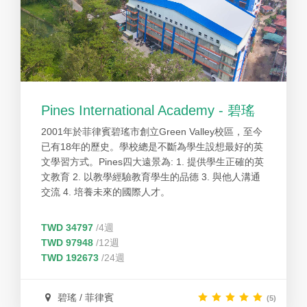
Pines International Academy - 碧瑤
2001年於菲律賓碧瑤市創立Green Valley校區，至今
已有18年的歷史。學校總是不斷為學生設想最好的英
文學習方式。Pines四大遠景為: 1. 提供學生正確的英
文教育 2. 以教學經驗教育學生的品德 3. 與他人溝通
交流 4. 培養未來的國際人才。
TWD 34797
/4週
TWD 97948
/12週
TWD 192673
/24週
碧瑤 / 菲律賓
(5)