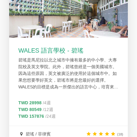
WALES 語言學校 - 碧瑤
碧瑤是馬尼拉以北之城市中擁有最多的中小學、大專
院校及英文學院。此外，碧瑤曾經是一個美國城市。
因為這些原因，英文被廣泛的使用於這個城市中。如
果您想要學好英文，碧瑤市將是您最好的選擇。
WALES的目標是成為一所傑出的語言中心，培育來自
不同國家的學生均能夠具備與全球互動溝通的能力.
TWD 28998
/4週
TWD 80549
/12週
TWD 157876
/24週
碧瑤 / 菲律賓
(18)