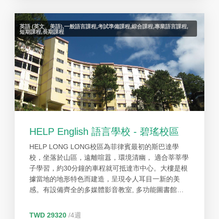
英語 (英文、美語),一般語言課程,考試準備課程,綜合課程,專業語言課程,
短期課程,長期課程
HELP English 語言學校 - 碧瑤校區
HELP LONG LONG校區為菲律賓最初的斯巴達學
校，坐落於山區，遠離喧囂，環境清幽， 適合莘莘學
子學習，約30分鐘的車程就可抵達市中心。大樓是根
據當地的地形特色而建造，呈現令人耳目一新的美
感。有設備齊全的多媒體影音教室, 多功能圖書館、
自修室及設備齊全的健身房等。 提供多樣化的學習課
程，適合各種英語等級的學生，提供全封閉式的環境
TWD 29320
/4週