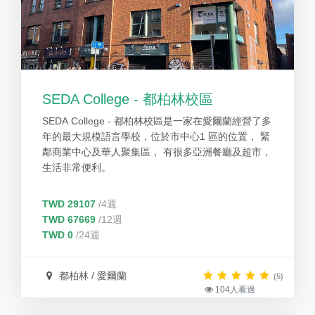
SEDA College - 都柏林校區
SEDA College - 都柏林校區是一家在愛爾蘭經營了多
年的最大規模語言學校，位於市中心1 區的位置， 緊
鄰商業中心及華人聚集區， 有很多亞洲餐廳及超市，
生活非常便利。
TWD 29107
/4週
TWD 67669
/12週
TWD 0
/24週
都柏林 / 愛爾蘭
(5)
104人看過