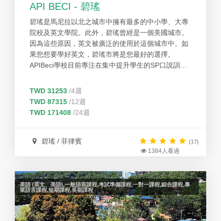
API BECI - 碧瑤
碧瑤是馬尼拉以北之城市中擁有最多的中小學、大專
院校及英文學院。此外，碧瑤曾經是一個美國城市。
因為這些原因，英文被廣泛的使用於這個城市中。如
果您想要學好英文，碧瑤市將是您最好的選擇。
APIBeci學校目前專注在集中提升學生的SP口說訓
練，利用錄影技術糾正法，已經吸引很多學生來學校
進修。
TWD 31253
/4週
TWD 87315
/12週
TWD 171408
/24週
碧瑤 / 菲律賓
(17)
1384人看過
英語 (英文、美語),一般語言課程,考試準備課程,一對一課程,綜合課程,專
業語言課程,短期課程,長期課程