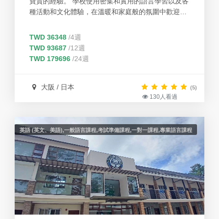
寶貴的經驗。 學校使用密集和實用的語言學習以及各
種活動和文化體驗，在溫暖和家庭般的氛圍中歡迎和
支持學校的學生。 學校希望所有學生都能感受到日本
的家庭生活，能夠在將來重返學習，並擁有日本文化
TWD 36348
/4週
的精彩和深刻的體驗。
TWD 93687
/12週
TWD 179696
/24週
大阪 / 日本
(5)
130人看過
英語 (英文、美語),一般語言課程,考試準備課程,一對一課程,專業語言課程