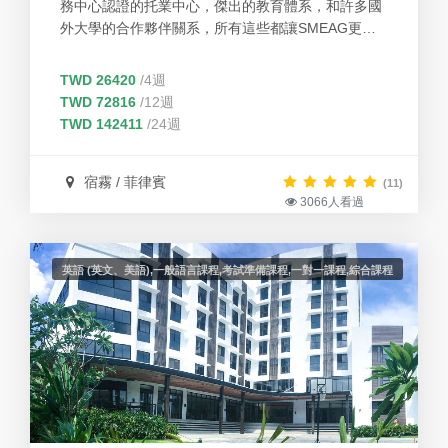
務中心認證的托業中心，傑出的教育體系，和許多國
外大學的合作夥伴關系，所有這些都讓SMEAG更專
業，更獨壹無二。
TWD 26420
/4週
TWD 72816
/12週
TWD 142411
/24週
宿霧 / 菲律賓
(11)
3066人看過
英語 (英文、美語),一般語言課程,考試準備課程,一對一課程,綜合課程