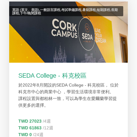
英語 (英文、美語),一般語言課程,考試準備課程,暑期課程,短期課程,長期
課程,下午/晚間課程
SEDA College - 科克校區
於2022年8月開設的SEDA College - 科克校區， 位於
科克市中心的商業中心 ，學習生活環境非常便利。
課程設置與都柏林一致，可以為學生在愛爾蘭學習提
供更多的選擇。
TWD 27023
/4週
TWD 61863
/12週
TWD 0
/24週