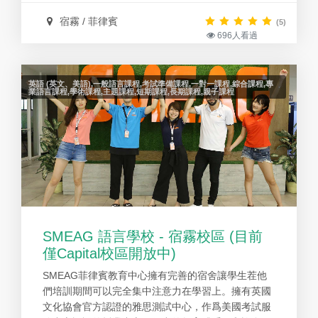
宿霧 / 菲律賓
(5)
696人看過
英語 (英文、美語),一般語言課程,考試準備課程,一對一課程,綜合課程,專
業語言課程,學術課程,主題課程,短期課程,長期課程,親子課程
SMEAG 語言學校 - 宿霧校區 (目前
僅Capital校區開放中)
SMEAG菲律賓教育中心擁有完善的宿舍讓學生茬他
們培訓期間可以完全集中注意力在學習上。擁有英國
文化協會官方認證的雅思測試中心，作爲美國考試服