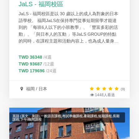
JaLS - 福岡校區
JaLS - 福岡校區是以 30 歲以上的成人為對象的日本
語學校。 福岡JaLS在保持專門從事短期留學才能達
到的 「每班6人以下的小班教學」、「豐富多彩的活
動」、「與日本人的互動 」等JaLS GROUP的特點
的同時，在課程主題和活動內容上，也為成人量身打
造。 福岡 JaLS 是最多 50 名學生的小型校園。 最多
可容納 50 名學生的小型校園，讓我們能針對每個人
TWD 36348
/4週
的目標和進度提供詳細的支援。 此外，本校與九州最
TWD 93687
/12週
大的終點站博多車站直接相連，無論是在校內或校
TWD 179696
/24週
外，都能以最舒適的方式度過美好時光。
福岡 / 日本
(9)
1448人看過
英語 (英文、美語),一般語言課程,考試準備課程,暑期課程,短期課程,長期
課程,下午/晚間課程