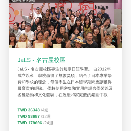
期課程,冬季課程
JaLS - 名古屋校區
JaLS - 名古屋校區專注於短期日語學習。 自2012年
成立以來，學校贏得了無數獎項，結合了日本專業學
費和學校的理念，每個學生在日本留學期間應該獲得
最寶貴的經驗。 學校使用密集和實用的語言學習以及
各種活動和文化體驗，在溫暖和家庭般的氛圍中歡迎
和支持學校的學生。 學校希望所有學生都能感受到日
本的家庭生活，能夠在將來重返學習，並擁有日本文
TWD 36348
/4週
化的精彩和深刻的體驗。
TWD 93687
/12週
TWD 179696
/24週