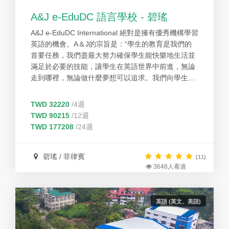
A&J e-EduDC 語言學校 - 碧瑤
A&J e-EduDC International 絕對是擁有優秀機構學習
英語的機會。A＆J的宗旨是：“學生的教育是我們的
首要任務，我們盡最大努力確保學生能快樂地生活並
滿足於必要的技能，讓學生在英語世界中前進，無論
走到哪裡，無論做什麼夢想可以追求。我們向學生保
證，我們將幫助學生成為英語達人，並且不會後悔決
定在這裡學習。“ A＆J重視英語教育，另一個則是生
TWD 32220
/4週
活愉快，也因為學校給予無比的熱情好客和溫暖，才
TWD 90215
/12週
讓學生覺得他們在這個地方像是第二故鄉。除此之
TWD 177208
/24週
外，提供舒適的住宿和平易近人的員工，教師和管理
層，以便解決他們的顧慮。
碧瑤 / 菲律賓
(11)
3648人看過
英語 (英文、美語)