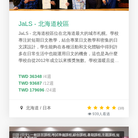
JaLS - 北海道校區
JaLS - 北海道校區位在北海道最大的城市札幌。學校
專注於短期日文教學，結合專業日文教學和密集的日
文課設計，學生能夠在各種活動和文化體驗中得到許
多在日常生活中也能運用日文的機會，這也是為什麼
學校自從2012年成立以來獲獎無數。學校溫暖且提供
各種協助的大家庭歡迎所有的學生。學校希望所有學
生都能擁有美好且難忘的回憶，並且深深愛上日本文
TWD 36348
/4週
化，並在未來還能回到這裡學習。
TWD 93687
/12週
TWD 179696
/24週
北海道 / 日本
(10)
939人看過
日語 (日文),一般語言課程,考試準備課程,綜合課程,暑期課程,主題課程,短