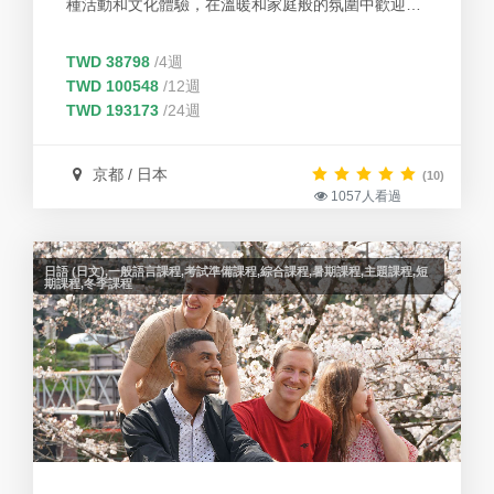
種活動和文化體驗，在溫暖和家庭般的氛圍中歡迎和
支持學校的學生。 學校希望所有學生都能感受到日本
的家庭生活，能夠在將來重返學習，並擁有日本文化
TWD 38798
/4週
的精彩和深刻的體驗。
TWD 100548
/12週
TWD 193173
/24週
京都 / 日本
(10)
1057人看過
日語 (日文),一般語言課程,考試準備課程,綜合課程,暑期課程,主題課程,短
期課程,冬季課程