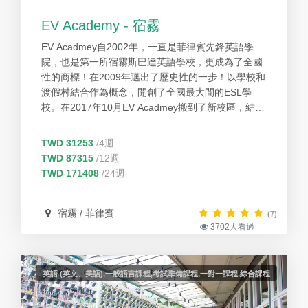
EV Academy - 宿霧
EV Acadmey自2002年，一直是菲律賓先鋒英語學
院，也是第一所宿霧斯巴達英語學校，更成為了全國
性的商標！在2009年邁出了歷史性的一步！以學校和
渡假村結合作為概念，開創了全國最大間的ESL學
校。在2017年10月EV Acadmey搬到了新校區，結合
前衛的設備、完善的英語課程和全面性客戶服務的優
先選擇。我們熱愛我們所做的事，不斷地設定新目
TWD 31253
/4週
標，給予最好的服務。
TWD 87315
/12週
TWD 171408
/24週
宿霧 / 菲律賓
(7)
3702人看過
英語 (英文、美語),一般語言課程,考試準備課程,一對一課程,綜合課程