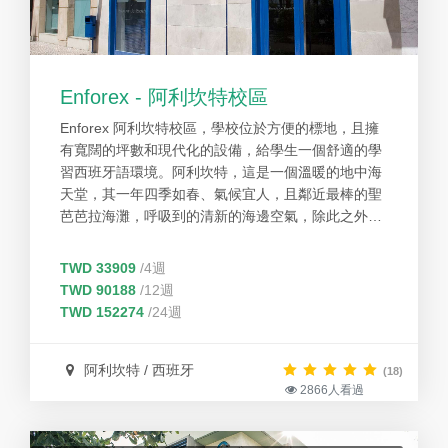
Enforex - 阿利坎特校區
Enforex 阿利坎特校區，學校位於方便的標地，且擁
有寬闊的坪數和現代化的設備，給學生一個舒適的學
習西班牙語環境。阿利坎特，這是一個溫暖的地中海
天堂，其一年四季如春、氣候宜人，且鄰近最棒的聖
芭芭拉海灘，呼吸到的清新的海邊空氣，除此之外還
有山景和文化等著您來發掘。
TWD 33909
/4週
TWD 90188
/12週
TWD 152274
/24週
阿利坎特 / 西班牙
(18)
2866人看過