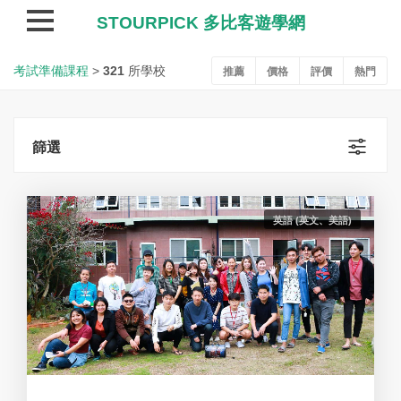
STOURPICK 多比客遊學網
考試準備課程
考試準備課程
>
321
所學校
推薦
價格
評價
熱門
篩選
英語 (英文、美語)