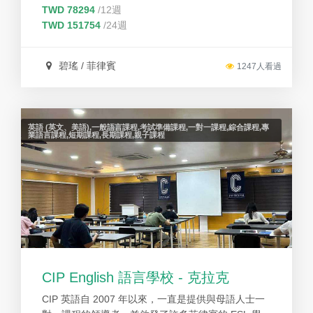
裡學習英語，搭配獨創的教學方式和單字考試能讓學
TWD 78294
/12週
員感受到英語程度顯著的提升。
TWD 151754
/24週
碧瑤 / 菲律賓
1247人看過
英語 (英文、美語),一般語言課程,考試準備課程,一對一課程,綜合課程,專
業語言課程,短期課程,長期課程,親子課程
CIP English 語言學校 - 克拉克
CIP 英語自 2007 年以來，一直是提供與母語人士一