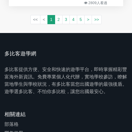
2809人看過
<<
<
1
2
3
4
5
>
>>
多比客遊學網
多比客提供方便、安全和快速的遊學平台，即時掌握精彩豐
富海外新資訊。免費專業個人化代辦，實地學校參訪，瞭解
當地學生與學校狀況，有多比客當您出國遊學的最強後盾。
遊學選多比客、不怕你多比較，讓您出國最安心。
相關連結
部落格