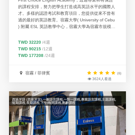
First Choice English Academy，透過專業和有保證
的課程安排，努力把學生打造成高英語水平的國際人
才。多樣的認證考試和教育項目，您提供從來不曾有
過的最好的英語教育。宿霧大學( University of Cebu
) 附屬 ESL 英語教學中心，宿霧大學為宿霧市規模最
大之綜合性大學。學校的使命是幫助學生成功建立全
球化的人際關係，正確地使用英語作為溝通世界的共
TWD 32220
/4週
通語言，就有自信能與人進行交流，通過交流來增加
TWD 90215
/12週
人際關係及表達新的想法，進而改變未來的生活。
TWD 177208
/24週
宿霧 / 菲律賓
(6)
3624人看過
西班牙語 (西班牙文),一般語言課程,一對一課程,專業語言課程,主題課程,
短期課程,長期課程,下午/晚間課程,熟齡課程