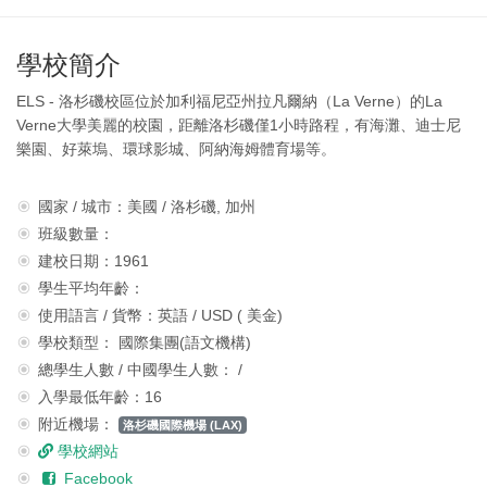
學校簡介
ELS - 洛杉磯校區位於加利福尼亞州拉凡爾納（La Verne）的La
Verne大學美麗的校園，距離洛杉磯僅1小時路程，有海灘、迪士尼
樂園、好萊塢、環球影城、阿納海姆體育場等。
國家 / 城市：美國 / 洛杉磯, 加州
班級數量：
建校日期：1961
學生平均年齡：
使用語言 / 貨幣：英語 / USD ( 美金)
學校類型： 國際集團(語文機構)
總學生人數 / 中國學生人數： /
入學最低年齡：16
附近機場：
洛杉磯國際機場 (LAX)
學校網站
Facebook