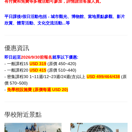
有付費和免費等多種活動可參加，詳情請洽客服人員。
平日課後/假日活動包括 - 城市觀光、博物館、當地景點參觀、影片
欣賞、體育活動、文化交流活動...等
優惠資訊
即日起至
2026/9/30前報名
就享以下優惠:
- 一般課程15
USD 319
(原價 450~420)
- 一般課程20
USD 415
(原價 510~440)
- 密集課程30 1~11週/12~23週/24週(含)以上
USD 499/464/438
(原
價 570~500)
-
免學校設施費 (原價每週 USD 20)
學校附近景點