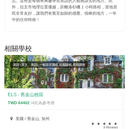
忘。這裡是每個有興趣學習英語的人都應該去的地方。此
外，拉文市地理位置優越，距離洛杉磯 1 小時路程，當地居
民非常友好，讓我們有賓至如歸的感覺。很棒的地方，一年
中的任何時候！
相關學校
英語 (英文、美語),一般語言課程,短期課程,長期課程
ELS - 舊金山校區
TWD 64402
/4此為參考價
美國 / 舊金山, 加州
9 Reviews