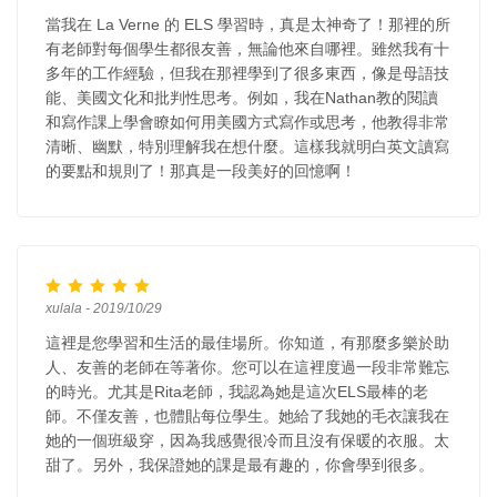
當我在 La Verne 的 ELS 學習時，真是太神奇了！那裡的所
有老師對每個學生都很友善，無論他來自哪裡。雖然我有十
多年的工作經驗，但我在那裡學到了很多東西，像是母語技
能、美國文化和批判性思考。例如，我在Nathan教的閱讀
和寫作課上學會瞭如何用美國方式寫作或思考，他教得非常
清晰、幽默，特別理解我在想什麼。這樣我就明白英文讀寫
的要點和規則了！那真是一段美好的回憶啊！
xulala - 2019/10/29
這裡是您學習和生活的最佳場所。你知道，有那麼多樂於助
人、友善的老師在等著你。您可以在這裡度過一段非常難忘
的時光。尤其是Rita老師，我認為她是這次ELS最棒的老
師。不僅友善，也體貼每位學生。她給了我她的毛衣讓我在
她的一個班級穿，因為我感覺很冷而且沒有保暖的衣服。太
甜了。另外，我保證她的課是最有趣的，你會學到很多。