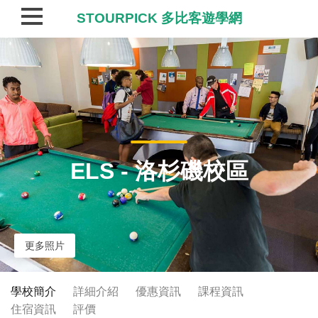
STOURPICK 多比客遊學網
ELS - 洛杉磯校區
更多照片
學校簡介
詳細介紹
優惠資訊
課程資訊
住宿資訊
評價