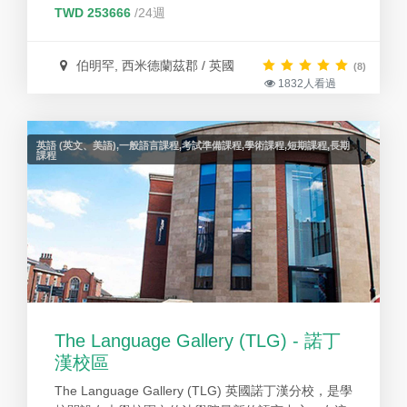
用英文，將我們在教室學習的運用在生活上，讓學生
TWD 253666
/24週
很自然地講出英文。
伯明罕, 西米德蘭茲郡 / 英國
(8)
1832人看過
英語 (英文、美語),一般語言課程,考試準備課程,學術課程,短期課程,長期
課程
The Language Gallery (TLG) - 諾丁
漢校區
The Language Gallery (TLG) 英國諾丁漢分校，是學