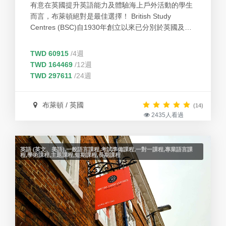
有意在英國提升英語能力及體驗海上戶外活動的學生
而言，布萊頓絕對是最佳選擇！ British Study
Centres (BSC)自1930年創立以來已分別於英國及愛
爾蘭設立數間分校，是一提供高品質課程及設備的教
育集團。獲英國文化協會授予英語作為外語教學資格
TWD 60915
/4週
及獲得質量保證專家EAQUALS認證。同時BSC也是
TWD 164469
/12週
英國國家認可英語語言中心協會(English UK)和語言
TWD 297611
/24週
旅遊協會(the Association of Language Travel
Organizations)的積極成員。
布萊頓 / 英國
(14)
2435人看過
英語 (英文、美語),一般語言課程,考試準備課程,一對一課程,專業語言課
程,學術課程,主題課程,短期課程,長期課程