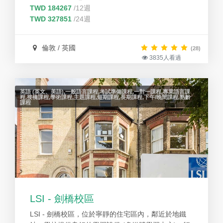
供各類升學，並定期舉辦豐富國際學生課後活動，讓
TWD 184267
/12週
每個學生有更多機會善用英語來交朋友。
TWD 327851
/24週
倫敦 / 英國
(28)
3835人看過
英語 (英文、美語),一般語言課程,考試準備課程,一對一課程,專業語言課
程,接橋課程,學術課程,主題課程,短期課程,長期課程,下午/晚間課程,熟齡
課程
LSI - 劍橋校區
LSI - 劍橋校區，位於寧靜的住宅區內，鄰近於地鐵