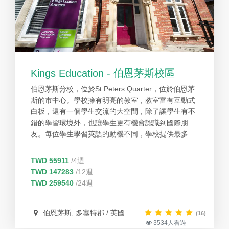
Kings Education - 伯恩茅斯校區
伯恩茅斯分校，位於St Peters Quarter，位於伯恩茅
斯的市中心。學校擁有明亮的教室，教室富有互動式
白板，還有一個學生交流的大空間，除了讓學生有不
錯的學習環境外，也讓學生更有機會認識到國際朋
友。每位學生學習英語的動機不同，學校提供最多
元、最彈性的課程來符合學生們的需求。Kings 的學
生不但能夠享有彈性的課程選擇，同時也能受惠於專
TWD 55911
/4週
業的教學師資，豐富的學習資源和多元的學生國籍。
TWD 147283
/12週
Kings學院在英國享有良好口碑，優良的教學品質和
TWD 259540
/24週
豐富的課外活動廣受學生喜愛好評。本校以期能夠把
極佳的教學品質以及優良服務帶給更多想要學習英語
的學生。
伯恩茅斯, 多塞特郡 / 英國
(16)
3534人看過