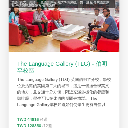
英語 (英文、美語),一般語言課程,考試準備課程,一對一課程,專業語言課
程,學術課程,短期課程,長期課程
The Language Gallery (TLG) - 伯明
罕校區
The Language Gallery (TLG) 英國伯明罕分校，學校
位於活耀的英國第二大的城市，這是一個適合學英文
的地方，且交通十分方便，附近充滿多樣化的餐廳和
咖啡廳，學生可以在休假的期間去放鬆。 The
Language Gallery學校知道如何使學生更有自信以及
有趣的方式來學習，所以我們創造智慧學習系統。 學
生可以參加許多免費的活動，從活動中可以用英文多
TWD 44816
/4週
認識不同國家的朋友，同時也可以在生活中不斷的使
TWD 128356
/12週