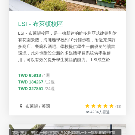
LSI - 布萊頓校區
LSI - 布萊頓校區，是一棟新建的維多利亞式建築和附
有花園景觀，海灘離學校約10分鐘步程，附近充滿許
多商店、餐廳和酒吧。學校提供學生一個優良的讀書
環境，此外也附設全新的多媒體學習系統供學生使
用，可以有效的提升學生英語的能力。 LSI成立於
1987年，三十年以上的教育經驗，是加州教育局立案
及美國移民局核准可招收國際學生的專業英語學院。
TWD 65918
/4週
以幫助學生為出發點，提供學生有效的協助。校園設
TWD 184267
/12週
備完善，每個分校均設有國際學生服務中心為國際學
TWD 327851
/24週
生提供各類升學，並定期舉辦豐富國際學生課後活
動，讓每個學生有更多機會善用英語來交朋友。
布萊頓 / 英國
(19)
4234人看過
英語 (英文、美語),一般語言課程,考試準備課程,一對一課程,專業語言課