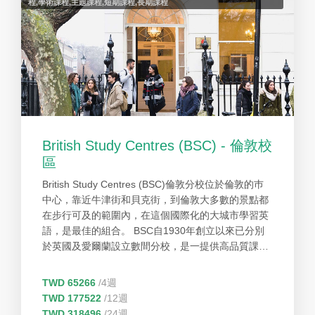
程,學術課程,主題課程,短期課程,長期課程
British Study Centres (BSC) - 倫敦校
區
British Study Centres (BSC)倫敦分校位於倫敦的巿
中心，靠近牛津街和貝克街，到倫敦大多數的景點都
在步行可及的範圍內，在這個國際化的大城市學習英
語，是最佳的組合。 BSC自1930年創立以來已分別
於英國及愛爾蘭設立數間分校，是一提供高品質課程
及設備的教育集團。獲英國文化協會授予英語作為外
語教學資格及獲得質量保證專家EAQUALS認證。同
TWD 65266
/4週
時BSC也是英國國家認可英語語言中心協會(English
TWD 177522
/12週
UK)和語言旅遊協會(the Association of Language
TWD 318496
/24週