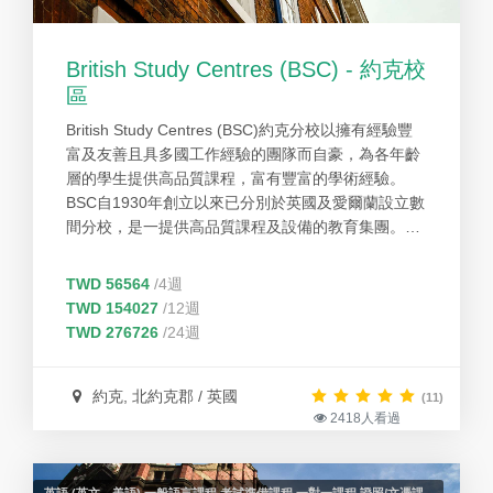
British Study Centres (BSC) - 約克校
區
British Study Centres (BSC)約克分校以擁有經驗豐
富及友善且具多國工作經驗的團隊而自豪，為各年齡
層的學生提供高品質課程，富有豐富的學術經驗。
BSC自1930年創立以來已分別於英國及愛爾蘭設立數
間分校，是一提供高品質課程及設備的教育集團。獲
英國文化協會授予英語作為外語教學資格及獲得質量
保證專家EAQUALS認證。同時BSC也是英國國家認
TWD 56564
/4週
可英語語言中心協會(English UK)和語言旅遊協會(the
TWD 154027
/12週
Association of Language Travel Organizations)的積
TWD 276726
/24週
極成員。
約克, 北約克郡 / 英國
(11)
2418人看過