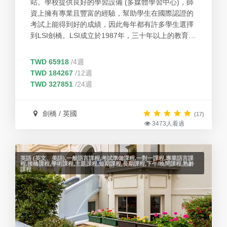
站。學校提供良好的學習設備 (多媒體學習中心)，師
資上擁有專業且豐富的經驗，幫助學生在國際認證的
考試上能得到好的成績，因此每年都有許多學生選擇
到LSI劍橋。LSI成立於1987年，三十年以上的教育經
驗，是加州教育局立案及美國移民局核准可招收國際
學生的專業英語學院。以幫助學生為出發點，提供學
TWD 65918
/4週
生有效的協助。校園設備完善，每個分校均設有國際
TWD 184267
/12週
學生服務中心為國際學生提供各類升學，並定期舉辦
TWD 327851
/24週
豐富國際學生課後活動，讓每個學生有更多機會善用
英語來交朋友。
劍橋 / 英國
(17)
3473人看過
英語 (英文、美語),一般語言課程,考試準備課程,一對一課程,專業語言課
程,接橋課程,學術課程,主題課程,短期課程,長期課程,下午/晚間課程,熟齡
課程