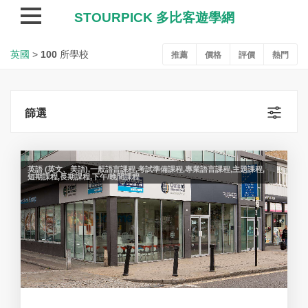
STOURPICK 多比客遊學網
英國
英國
>
100
所學校
推薦
價格
評價
熱門
篩選
英語 (英文、美語),一般語言課程,考試準備課程,專業語言課程,主題課程,
短期課程,長期課程,下午/晚間課程