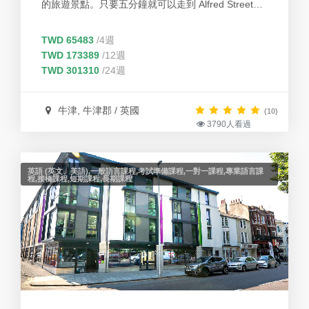
的旅遊景點。只要五分鐘就可以走到 Alfred Street
annexe。每位學生學習英語的動機不同，學校提供最
多元、最彈性的課程來符合學生們的需求。Kings 的
TWD 65483
/4週
學生不但能夠享有彈性的課程選擇，同時也能受惠於
TWD 173389
/12週
專業的教學師資，豐富的學習資源和多元的學生國
TWD 301310
/24週
籍。 Kings學院在英國享有良好口碑，優良的教學品
質和豐富的課外活動廣受學生喜愛好評。本校以期能
夠把極佳的教學品質以及優良服務帶給更多想要學習
牛津, 牛津郡 / 英國
(10)
3790人看過
英語的學生。
英語 (英文、美語),一般語言課程,考試準備課程,一對一課程,專業語言課
程,接橋課程,短期課程,長期課程