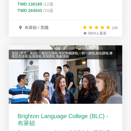
TWD 138189
/12週
TWD 264543
/24週
布萊頓 / 英國
(18)
3804人看過
英語 (英文、美語),一般語言課程,考試準備課程,一對一課程,綜合課程,專
業語言課程,短期課程,長期課程,熟齡課程
Brighton Language College (BLC) -
布萊頓