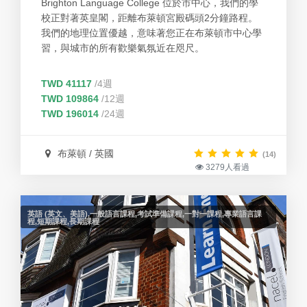
Brighton Language College 位於市中心，我們的學
校正對著英皇閣，距離布萊頓宮殿碼頭2分鐘路程。
我們的地理位置優越，意味著您正在布萊頓市中心學
習，與城市的所有歡樂氣氛近在咫尺。
TWD 41117
/4週
TWD 109864
/12週
TWD 196014
/24週
布萊頓 / 英國
(14)
3279人看過
英語 (英文、美語),一般語言課程,考試準備課程,一對一課程,專業語言課
程,短期課程,長期課程