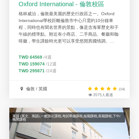
Oxford International - 倫敦校區
格林威治，倫敦最美麗的歷史行政區之一。Oxford
International學校距離倫敦市中心只需約10分鐘車
程，同時也有聞名世界的景點，像是含海軍歷史和子
午線的標準點。附近有小商店、二手商品、餐廳和咖
啡廳，學生課餘時光更可以享受悠閒異國情調。
Oxford International擁有超過20年的經驗，擁有現代
化的裝潢和設備，教師教學經驗豐富，且提供熱情的
TWD 64569
/4週
工作人員，讓學生可以安心自在的學習英文。
TWD 159074
/12週
TWD 295871
/24週
倫敦 / 英國
(14)
3575人看過
英語 (英文、美語),一般語言課程,考試準備課程,短期課程,長期課程,下午/
晚間課程