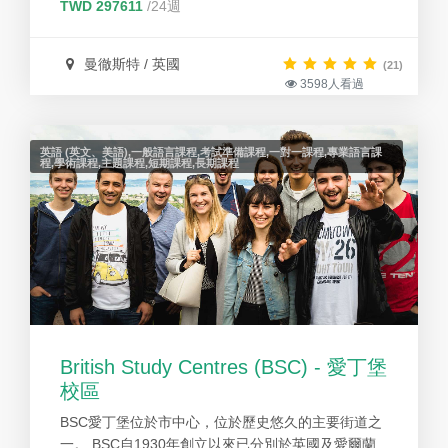
TWD 297611
/24週
Organizations)的積極成員。
曼徹斯特 / 英國
(21)
3598人看過
英語 (英文、美語),一般語言課程,考試準備課程,一對一課程,專業語言課
程,學術課程,主題課程,短期課程,長期課程
British Study Centres (BSC) - 愛丁堡
校區
BSC愛丁堡位於市中心，位於歷史悠久的主要街道之
一。 BSC自1930年創立以來已分別於英國及愛爾蘭