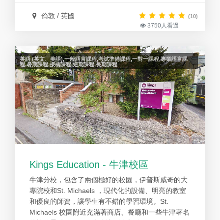
在英國享有良好口碑，優良的教學品質和豐富的課外
活動廣受學生喜愛好評。本校以期能夠把極佳的教學
倫敦 / 英國
(10)
3750人看過
品質以及優良服務帶給更多想要學習英語的學生。
英語 (英文、美語),一般語言課程,考試準備課程,一對一課程,專業語言課
程,暑期課程,接橋課程,短期課程,長期課程
Kings Education - 牛津校區
牛津分校，包含了兩個極好的校園，伊普斯威奇的大
專院校和St. Michaels ，現代化的設備、明亮的教室
和優良的師資，讓學生有不錯的學習環境。St.
Michaels 校園附近充滿著商店、餐廳和一些牛津著名