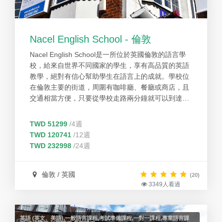
Nacel English School - 倫敦
Nacel English School是一所位於英國倫敦的語言學
校，給來自世界不同國家的學生，享有高品質的英語
教學，絕對有信心幫助學生在語言上的成就。學校位
在倫敦主要的街道，周圍有咖啡廳、餐廳或商店，且
交通相當方便，只要從學校走路兩分鐘就可以到達地
鐵站。Nacel English School會有歡迎會來歡迎新
生，讓學生感受到親切的氣氛。
TWD 51299
/4週
TWD 120741
/12週
TWD 232998
/24週
倫敦 / 英國
(20)
3349人看過
英語 (英文、美語),一般語言課程,考試準備課程,一對一課程,專業語言課