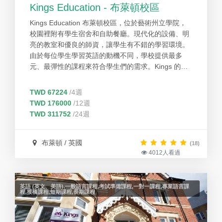
Kings Education - 布萊頓校區
Kings Education 布萊頓校區，位於藝術州立學院，
校園裡附有學生宿舍和自助餐廳。現代化的設備、明
亮的教室和優良的師資，讓學生有不錯的學習環境。
由於每位學生學習英語的動機不同，學校提供最多
元、最彈性的課程來符合學生們的需求。Kings 的學
生不但能夠享有彈性的課程選擇，同時也能受惠於專
業的教學師資，豐富的學習資源和多元的學生國籍。
TWD 67224
/4週
學校生活機能良好，附近有商店、餐廳和交通轉運
TWD 176000
/12週
點，而對面是布萊頓其中一個有名的公園。 Kings學
TWD 311752
/24週
院在英國享有良好口碑，優良的教學品質和豐富的課
外活動廣受學生喜愛好評。本校以期能夠把極佳的教
學品質以及優良服務帶給更多想要學習英語的學生。
布萊頓 / 英國
(18)
4012人看過
英語 (英文、美語),一般語言課程,考試準備課程,一對一課程,專業語言課
程,接橋課程,短期課程,長期課程