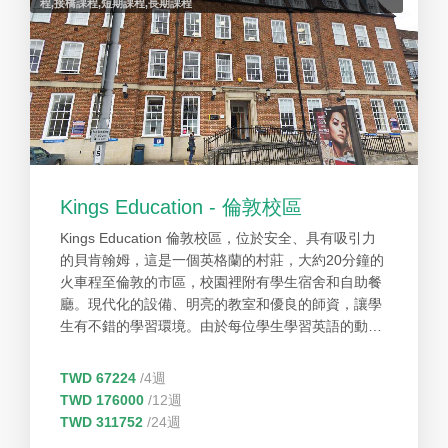
程,接橋課程,短期課程,長期課程
Kings Education - 倫敦校區
Kings Education 倫敦校區，位於安全、具有吸引力
的貝肯翰姆，這是一個英格蘭的村莊，大約20分鐘的
火車程至倫敦的市區，校園裡附有學生宿舍和自助餐
廳。現代化的設備、明亮的教室和優良的師資，讓學
生有不錯的學習環境。由於每位學生學習英語的動機
不同，學校提供最多元、最彈性的課程來符合學生們
的需求。Kings 的學生不但能夠享有彈性的課程選
TWD 67224
/4週
擇，同時也能受惠於專業的教學師資，豐富的學習資
TWD 176000
/12週
源和多元的學生國籍。學校生活機能良好，學生可以
TWD 311752
/24週
享受在校園的花園裡，享受獨自的時光。 Kings學院