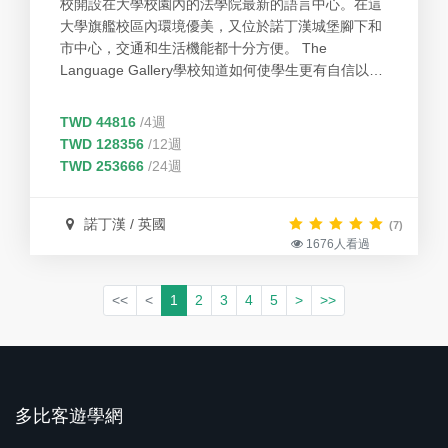
校開設在大學校園內的法學院最新的語言中心。在這
大學旗艦校區內環境優美，又位於諾丁漢城堡腳下和
市中心，交通和生活機能都十分方便。 The
Language Gallery學校知道如何使學生更有自信以及
有趣的方式來學習，所以我們創造智慧學習系統。 學
生可以參加許多免費的活動，從活動中可以用英文多
TWD 44816
/4週
認識不同國家的朋友，同時也可以在生活中不斷的使
TWD 128356
/12週
用英文，將我們在教室學習的運用在生活上，讓學生
TWD 253666
/24週
很自然地講出英文。
諾丁漢 / 英國
(7)
1676人看過
<<
<
1
2
3
4
5
>
>>
多比客遊學網