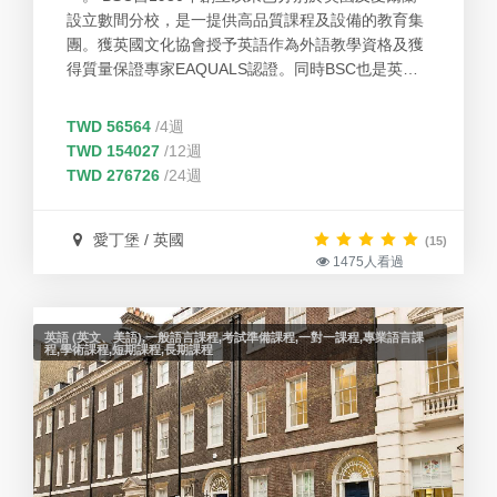
設立數間分校，是一提供高品質課程及設備的教育集
團。獲英國文化協會授予英語作為外語教學資格及獲
得質量保證專家EAQUALS認證。同時BSC也是英國
國家認可英語語言中心協會(English UK)和語言旅遊
協會(the Association of Language Travel
TWD 56564
/4週
Organizations)的積極成員。
TWD 154027
/12週
TWD 276726
/24週
愛丁堡 / 英國
(15)
1475人看過
英語 (英文、美語),一般語言課程,考試準備課程,一對一課程,專業語言課
程,學術課程,短期課程,長期課程