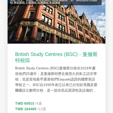
英語 (英文、美語),一般語言課程,考試準備課程,一對一課程,證照/文憑課
程,學術課程,主題課程,短期課程,長期課程
British Study Centres (BSC) - 曼徹斯
特校區
British Study Centres (BSC)曼徹斯分校在2016年慶
祝他們25週年，是曼徹斯特歷史最悠久的私立語言學
校，也是當地最早通過他們Eaquals認證的國際英語
學校之一。BSC自1930年創立以來已分別於英國及愛
爾蘭設立數間分校，是一提供高品質課程及設備的教
育集團。獲英國文化協會授予英語作為外語教學資格
及獲得質量保證專家EAQUALS認證。同時BSC也是
TWD 60915
/4週
英國國家認可英語語言中心協會(English UK)和語言
TWD 164469
/12週
旅遊協會(the Association of Language Travel