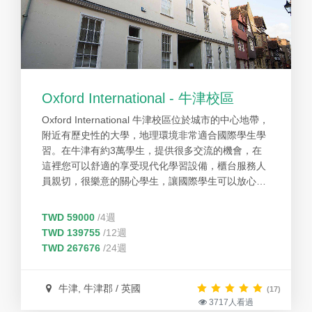
Oxford International - 牛津校區
Oxford International 牛津校區位於城市的中心地帶，
附近有歷史性的大學，地理環境非常適合國際學生學
習。在牛津有約3萬學生，提供很多交流的機會，在
這裡您可以舒適的享受現代化學習設備，櫃台服務人
員親切，很樂意的關心學生，讓國際學生可以放心地
學習。Oxford International 擁有超過20年的經驗，擁
有現代化的裝潢和設備，教師教學經驗豐富，且提供
TWD 59000
/4週
熱情的工作人員，讓學生可以安心自在的學習英文。
TWD 139755
/12週
TWD 267676
/24週
牛津, 牛津郡 / 英國
(17)
3717人看過